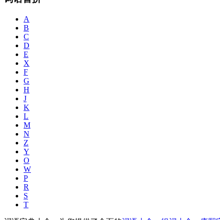
A
B
C
D
E
X
F
G
H
J
K
L
M
N
Z
Y
O
W
P
R
S
T