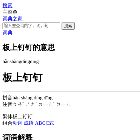
搜索
主菜单
词典之家
词典
板上钉钉的意思
bǎn
shàng
dìng
dīng
板上钉钉
拼音
bǎn shàng dìng dīng
注音
ㄅㄢˇ ㄕㄤˋ ㄉ一ㄥˋ ㄉ一ㄥ
繁体
板上釘釘
组合
动词
成语
ABCC式
词语解释