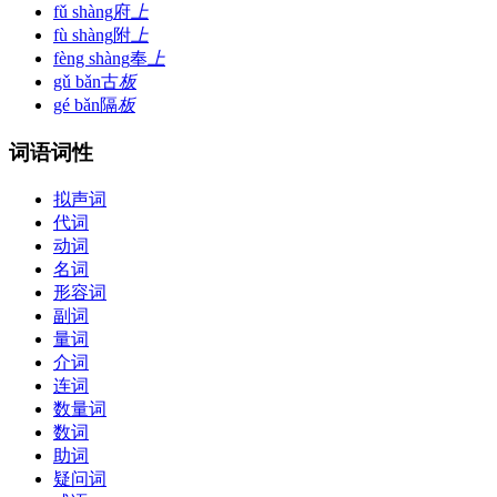
fǔ shàng
府
上
fù shàng
附
上
fèng shàng
奉
上
gǔ bǎn
古
板
gé bǎn
隔
板
词语词性
拟声词
代词
动词
名词
形容词
副词
量词
介词
连词
数量词
数词
助词
疑问词