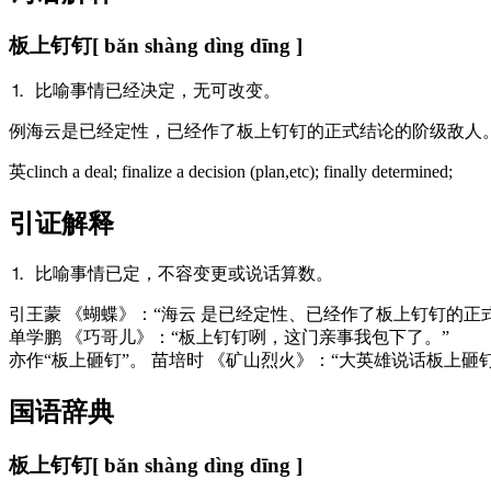
板上钉钉
[ bǎn shàng dìng dīng ]
⒈ 比喻事情已经决定，无可改变。
例
海云是已经定性，已经作了板上钉钉的正式结论的阶级敌人
英
clinch a deal; finalize a decision (plan,etc); finally determined;
引证解释
⒈ 比喻事情已定，不容变更或说话算数。
引
王蒙 《蝴蝶》：“海云 是已经定性、已经作了板上钉钉的正
单学鹏 《巧哥儿》：“板上钉钉咧，这门亲事我包下了。”
亦作“板上砸钉”。 苗培时 《矿山烈火》：“大英雄说话板上
国语辞典
板上钉钉
[ bǎn shàng dìng dīng ]