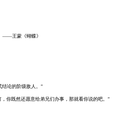
。——王蒙《蝴蝶》
式结论的阶级敌人。”
砸钉，你既然还愿意给弟兄们办事，那就看你说的吧。”