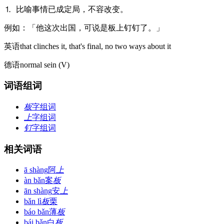
⒈ 比喻事情已成定局，不容改变。
例
如：「他这次出国，可说是板上钉钉了。」
英语
that clinches it, that's final, no two ways about it
德语
normal sein (V)​
词语组词
板
字组词
上
字组词
钉
字组词
相关词语
ā shàng
阿
上
àn bǎn
案
板
ān shàng
安
上
bǎn lì
板
栗
báo bǎn
薄
板
bái bǎn
白
板