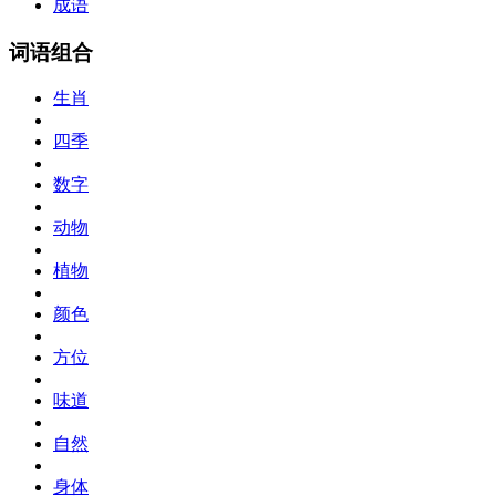
成语
词语组合
生肖
四季
数字
动物
植物
颜色
方位
味道
自然
身体