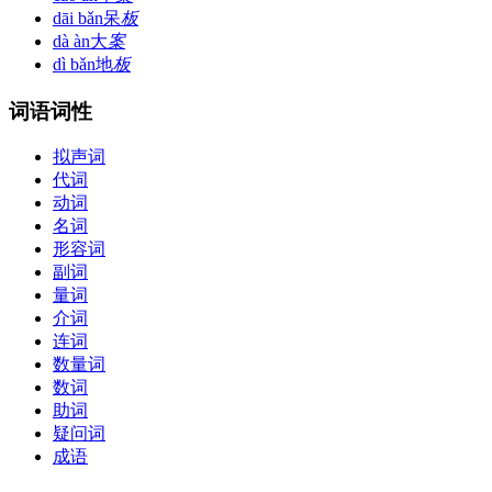
dāi bǎn
呆
板
dà àn
大
案
dì bǎn
地
板
词语词性
拟声词
代词
动词
名词
形容词
副词
量词
介词
连词
数量词
数词
助词
疑问词
成语