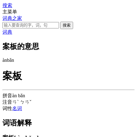
搜索
主菜单
词典之家
词典
案板的意思
àn
bǎn
案板
拼音
àn bǎn
注音
ㄢˋ ㄅㄢˇ
词性
名词
词语解释