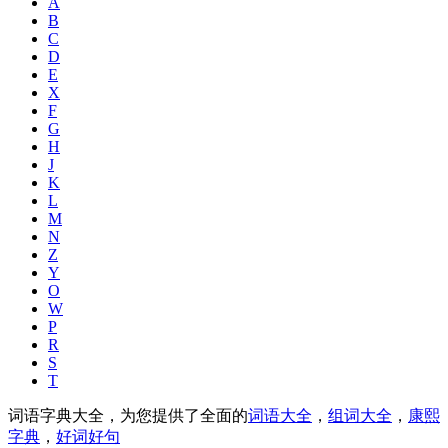
A
B
C
D
E
X
F
G
H
J
K
L
M
N
Z
Y
O
W
P
R
S
T
词语字典大全，为您提供了全面的
词语大全
，
组词大全
，
康熙
字典
，
好词好句