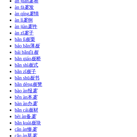
àn juàn
案
卷
àn fā
案
发
àn qíng
案
情
àn lì
案
例
àn jiàn
案
件
àn zǐ
案
子
bǎn lì
板
栗
báo bǎn
薄
板
bái bǎn
白
板
bǎn qiáo
板
桥
bǎn shì
板
式
bǎn zǐ
板
子
bǎn shū
板
书
bǎn dèng
板
凳
bào àn
报
案
běn àn
本
案
bàn àn
办
案
bǎn cái
板
材
bèi àn
备
案
bǎn kuài
板
块
cǎn àn
惨
案
cǎo àn
草
案