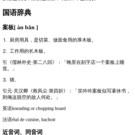
国语辞典
案板
[ àn bǎn ]
⒈ 厨房用具，是切菜、做面食用的厚木板。
⒉ 工作用的长木板。
引
《儒林外史·第二八回》：「晚里在刻字店一个案板上睡
觉。」
⒊ 猪。
引
元·关汉卿《救风尘·第四折》：「笑吟吟案板似写著休书，
则俺这脱空的故人何处。」
英语
kneading or chopping board
法语
étal de cuisine, hachoir
近音词、同音词