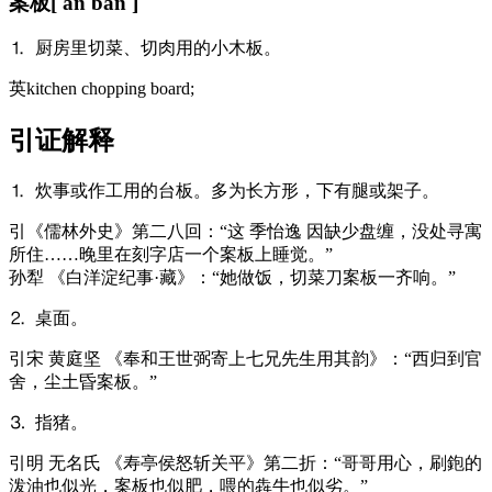
案板
[ àn bǎn ]
⒈ 厨房里切菜、切肉用的小木板。
英
kitchen chopping board;
引证解释
⒈ 炊事或作工用的台板。多为长方形，下有腿或架子。
引
《儒林外史》第二八回：“这 季怡逸 因缺少盘缠，没处寻寓
所住……晚里在刻字店一个案板上睡觉。”
孙犁 《白洋淀纪事·藏》：“她做饭，切菜刀案板一齐响。”
⒉ 桌面。
引
宋 黄庭坚 《奉和王世弼寄上七兄先生用其韵》：“西归到官
舍，尘土昏案板。”
⒊ 指猪。
引
明 无名氏 《寿亭侯怒斩关平》第二折：“哥哥用心，刷鉋的
泼油也似光，案板也似肥，喂的犇牛也似劣。”