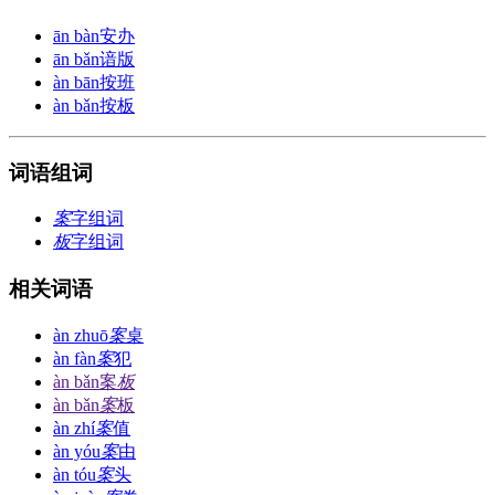
ān bàn
安办
ān bǎn
谙版
àn bān
按班
àn bǎn
按板
词语组词
案
字组词
板
字组词
相关词语
àn zhuō
案
桌
àn fàn
案
犯
àn bǎn
案
板
àn bǎn
案
板
àn zhí
案
值
àn yóu
案
由
àn tóu
案
头