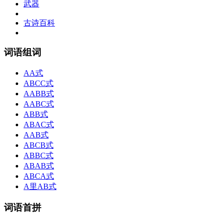
武器
古诗百科
词语组词
AA式
ABCC式
AABB式
AABC式
ABB式
ABAC式
AAB式
ABCB式
ABBC式
ABAB式
ABCA式
A里AB式
词语首拼