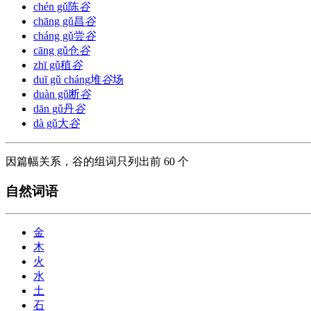
chén gǔ
陈
谷
chāng gǔ
昌
谷
cháng gǔ
尝
谷
cāng gǔ
仓
谷
zhī gǔ
稙
谷
duī gǔ cháng
堆
谷
场
duàn gǔ
断
谷
dān gǔ
丹
谷
dà gǔ
大
谷
因篇幅关系，谷的组词只列出前 60 个
自然词语
金
木
火
水
土
石