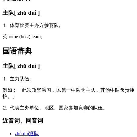
主队
[ zhǔ duì ]
⒈ 体育比赛主办方参赛队。
英
home (host) team;
国语辞典
主队
[ zhǔ duì ]
⒈ 主力队伍。
例
如：「此次攻坚演习，以第一中队为主队，其他中队负责掩
护。」
⒉ 代表主办单位、地区、国家参加竞赛的队伍。
近音词、同音词
zhú duì
逐队