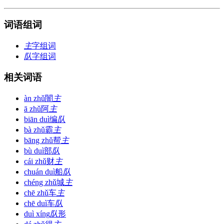
词语组词
主
字组词
队
字组词
相关词语
àn zhǔ
闇
主
ā zhǔ
阿
主
biān duì
编
队
bà zhǔ
霸
主
bāng zhǔ
帮
主
bù duì
部
队
cái zhǔ
财
主
chuán duì
船
队
chéng zhǔ
城
主
chē zhǔ
车
主
chē duì
车
队
duì xíng
队
形