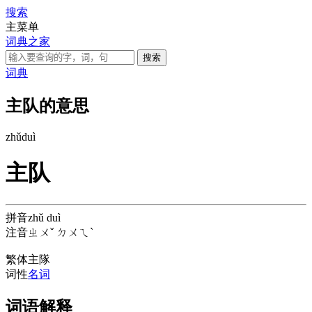
搜索
主菜单
词典之家
词典
主队的意思
zhǔ
duì
主队
拼音
zhǔ duì
注音
ㄓㄨˇ ㄉㄨㄟˋ
繁体
主隊
词性
名词
词语解释