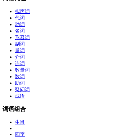
拟声词
代词
动词
名词
形容词
副词
量词
介词
连词
数量词
数词
助词
疑问词
成语
词语组合
生肖
四季