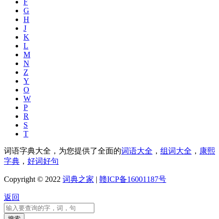
F
G
H
J
K
L
M
N
Z
Y
O
W
P
R
S
T
词语字典大全，为您提供了全面的
词语大全
，
组词大全
，
康熙
字典
，
好词好句
Copyright © 2022
词典之家
|
赣ICP备16001187号
返回