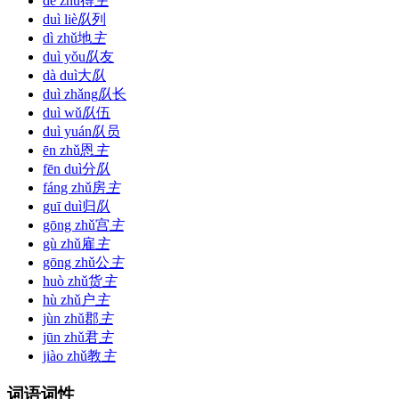
dé zhǔ
得
主
duì liè
队
列
dì zhǔ
地
主
duì yǒu
队
友
dà duì
大
队
duì zhǎng
队
长
duì wǔ
队
伍
duì yuán
队
员
ēn zhǔ
恩
主
fēn duì
分
队
fáng zhǔ
房
主
guī duì
归
队
gōng zhǔ
宫
主
gù zhǔ
雇
主
gōng zhǔ
公
主
huò zhǔ
货
主
hù zhǔ
户
主
jùn zhǔ
郡
主
jūn zhǔ
君
主
jiào zhǔ
教
主
词语词性