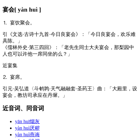
宴会
[ yàn huì ]
⒈ 宴饮聚会。
引
《文选·古诗十九首·今日良宴会》：「今日良宴会，欢乐难
具陈。」
《儒林外史·第三四回》：「老先生同士大夫宴会，那梨园中
人也可以许他一席同坐的么？」
近
宴集
⒉ 宴席。
引
元·吴弘道〈斗鹌鹑·天气融融套·圣药王〉曲：「大殿里，设
宴会，教坊司承应在丹墀。」
近音词、同音词
yān huī
烟灰
yàn huì
厌秽
yàn huì
燕诲