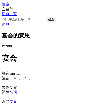
搜索
主菜单
词典之家
词典
宴会的意思
yàn
huì
宴会
拼音
yàn huì
注音
一ㄢˋ ㄏㄨㄟˋ
繁体
宴會
词性
名词
近义
宴集