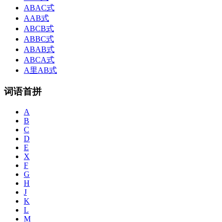
ABAC式
AAB式
ABCB式
ABBC式
ABAB式
ABCA式
A里AB式
词语首拼
A
B
C
D
E
X
F
G
H
J
K
L
M