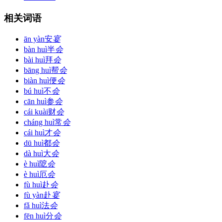
相关词语
ān yàn
安
宴
bàn huì
半
会
bài huì
拜
会
bāng huì
帮
会
biàn huì
便
会
bú huì
不
会
cān huì
参
会
cái kuài
财
会
cháng huì
常
会
cái huì
才
会
dū huì
都
会
dà huì
大
会
è huì
阸
会
è huì
厄
会
fù huì
赴
会
fù yàn
赴
宴
fǎ huì
法
会
fēn huì
分
会