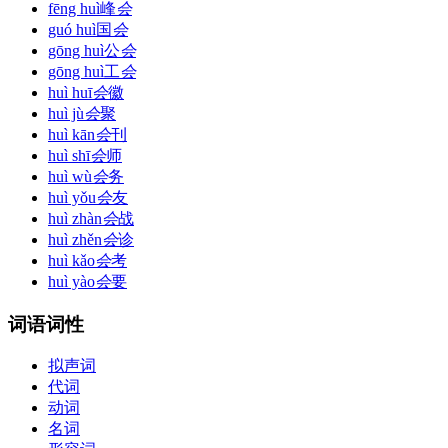
fēng huì
峰
会
guó huì
国
会
gōng huì
公
会
gōng huì
工
会
huì huī
会
徽
huì jù
会
聚
huì kān
会
刊
huì shī
会
师
huì wù
会
务
huì yǒu
会
友
huì zhàn
会
战
huì zhěn
会
诊
huì kǎo
会
考
huì yào
会
要
词语词性
拟声词
代词
动词
名词