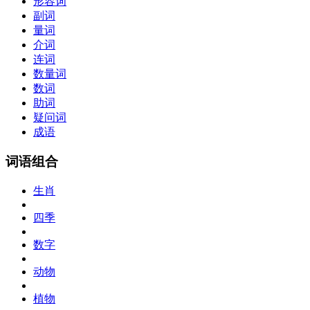
形容词
副词
量词
介词
连词
数量词
数词
助词
疑问词
成语
词语组合
生肖
四季
数字
动物
植物