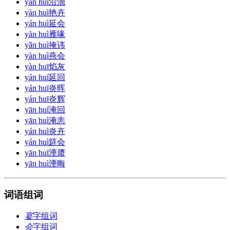
yán huí
沿洄
yàn huì
艳卉
yán huì
延会
yàn huì
雁喙
yǎn huì
掩讳
yàn huì
燕会
yàn huī
焰灰
yán huí
延回
yán huī
炎晖
yán huī
炎辉
yān huí
淹回
yān huì
淹恚
yán huì
炎卉
yán huì
筵会
yān huī
湮隳
yān huì
湮晦
词语组词
宴
字组词
会
字组词