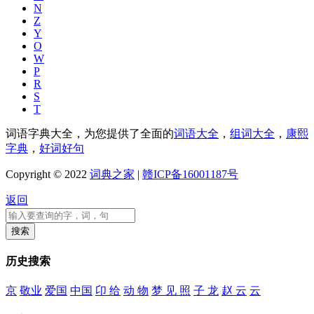
N
Z
Y
O
W
P
R
S
T
词语字典大全，为您提供了全面的
词语大全
，
组词大全
，
康熙
字典
，
好词好句
Copyright © 2022
词典之家
|
赣ICP备16001187号
返回
历史搜索
京
敬业
爱国
中国
卬 给
动 物
梦 见 照
子 龙
赵 云
云