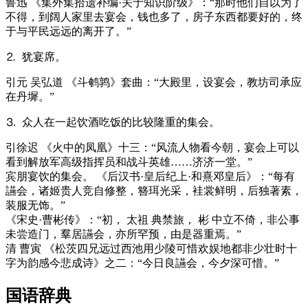
鲁迅 《集外集拾遗补编·关于知识阶级》：“那时他们自以为了
不得，到阔人家里去宴会，钱也多了，房子东西都要好的，终
于与平民远远的离开了。”
⒉ 犹宴席。
引
元 吴弘道 《斗鹌鹑》套曲：“大殿里，设宴会，教坊司承应
在丹墀。”
⒊ 众人在一起饮酒吃饭的比较隆重的集会。
引
徐迟 《火中的凤凰》十三：“风流人物看今朝，宴会上可以
看到解放军高级指挥员和战斗英雄……济济一堂。”
宾朋宴饮的集会。 《后汉书·皇后纪上·和熹邓皇后》：“每有
讌会，诸姬贵人竞自修整，簪珥光采，袿裳鲜明，后独著素，
装服无饰。”
《宋史·曹彬传》：“初， 太祖 典禁旅， 彬 中立不倚，非公事
未尝造门，羣居讌会，亦所罕预，由是器重焉。”
清 曹寅 《松茨四兄远过西池用少陵可惜欢娱地都非少壮时十
字为韵感今悲成诗》之二：“今日良讌会，今夕深可惜。”
国语辞典