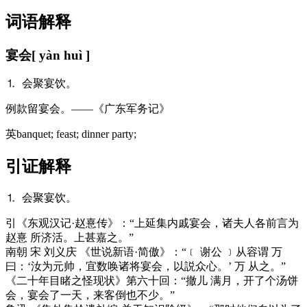
词语解释
宴会
[ yàn huì ]
⒈ 会聚宴饮。
例
款留宴会。——《广东军务记》
英
banquet; feast; dinner party;
引证解释
⒈ 会聚宴饮。
引
《东观汉记·赵憙传》：“上延集内戚宴会，诸夫人各前言为
赵憙 所济活。上甚嘉之。”
南朝 宋 刘义庆 《世说新语·简傲》：“﹝ 谢公 ﹞从容谓 万
曰：‘汝为元帅，宜数唤诸将宴会，以説众心。’ 万 从之。”
《二十年目睹之怪现状》第六十回：“撤儿 满月，开了个汤饼
会，宴会了一天，来客倒也不少。”