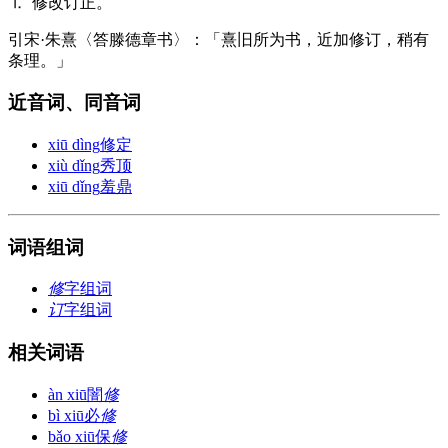
⒈ 修改订正。
引
宋·朱熹〈答滕德章书〉：「熹旧所为书，近加修订，稍有
条理。」
近音词、同音词
xiū dìng
修定
xiù dǐng
秀顶
xiū dǐng
羞鼎
词语组词
修
字组词
订
字组词
相关词语
àn xiū
闇
修
bì xiū
必
修
bǎo xiū
保
修