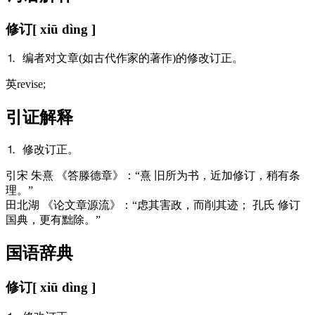
修订
[ xiū dìng ]
⒈ 编者对文章(如古代作家的著作)的修改订正。
英
revise;
引证解释
⒈ 修改订正。
引
宋 朱熹 《答滕德章》：“熹 旧所为书，近加修订，稍有条
理。”
田北湖 《论文章源流》：“虑其害政，而削其迹； 孔氏 修订
国典，更有黜除。”
国语辞典
修订
[ xiū dìng ]