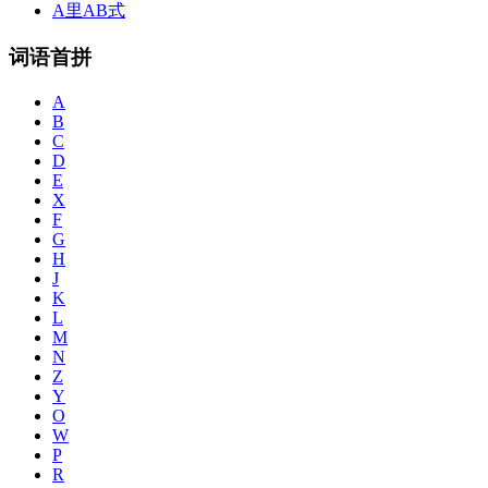
A里AB式
词语首拼
A
B
C
D
E
X
F
G
H
J
K
L
M
N
Z
Y
O
W
P
R