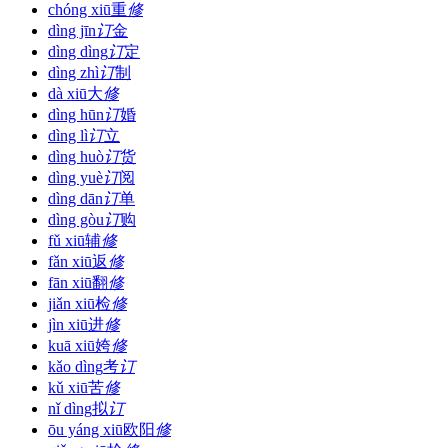
chóng xiū
重
修
dìng jīn
订
金
dìng dìng
订
定
dìng zhì
订
制
dà xiū
大
修
dìng hūn
订
婚
dìng lì
订
立
dìng huò
订
货
dìng yuè
订
阅
dìng dān
订
单
dìng gòu
订
购
fǔ xiū
辅
修
fǎn xiū
返
修
fān xiū
翻
修
jiǎn xiū
检
修
jìn xiū
进
修
kuā xiū
姱
修
kǎo dìng
考
订
kǔ xiū
苦
修
nǐ dìng
拟
订
ōu yáng xiū
欧阳
修