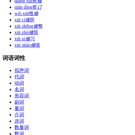
qiǎng xiū
抢
修
qiān dìng
签
订
wéi xiū
维
修
xiū cí
修
辞
xiū zhěng
修
整
xiū zhù
修
筑
xiū xí
修
习
xiū shàn
修
缮
词语词性
拟声词
代词
动词
名词
形容词
副词
量词
介词
连词
数量词
数词