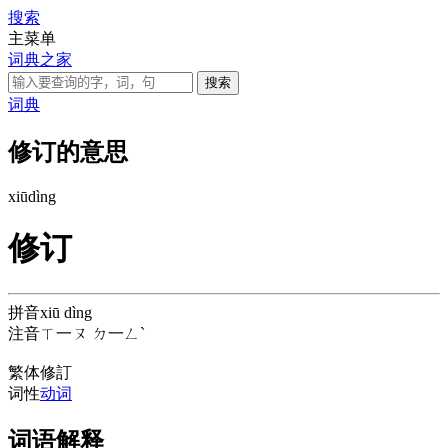
搜索
主菜单
词典之家
词典
修订的意思
xiū
dìng
修订
拼音
xiū dìng
注音
ㄒ一ㄡ ㄉ一ㄥˋ
繁体
修訂
词性
动词
词语解释