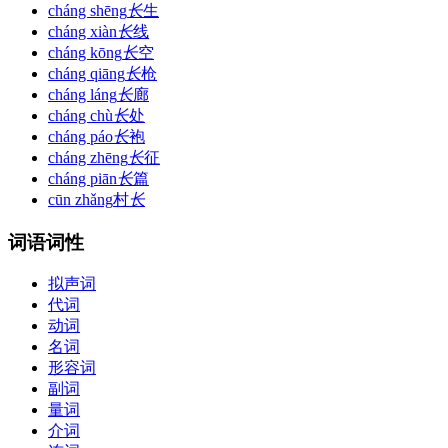
cháng shēng
长
生
cháng xiàn
长
线
cháng kōng
长
空
cháng qiāng
长
枪
cháng láng
长
廊
cháng chù
长
处
cháng páo
长
袍
cháng zhēng
长
征
cháng piān
长
篇
cūn zhǎng
村
长
词语词性
拟声词
代词
动词
名词
形容词
副词
量词
介词