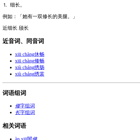
⒈ 细长。
例
如：「她有一双修长的美腿。」
近
细长 颀长
近音词、同音词
xiū chàng
休畅
xiū chàng
修畅
xiù cháng
绣肠
xiù cháng
绣裳
词语组词
修
字组词
长
字组词
相关词语
àn xiū
闇
修