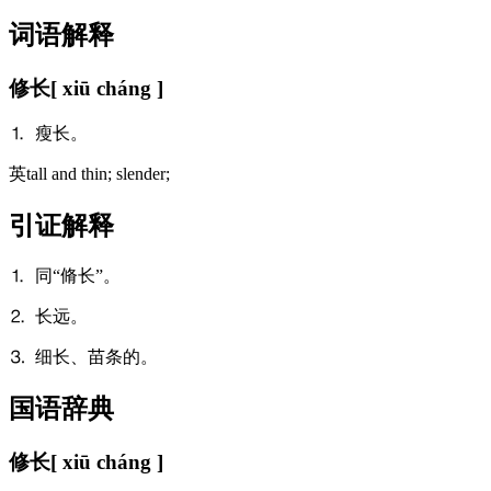
词语解释
修长
[ xiū cháng ]
⒈ 瘦长。
英
tall and thin; slender;
引证解释
⒈ 同“脩长”。
⒉ 长远。
⒊ 细长、苗条的。
国语辞典
修长
[ xiū cháng ]