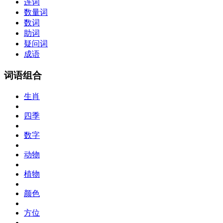
连词
数量词
数词
助词
疑问词
成语
词语组合
生肖
四季
数字
动物
植物
颜色
方位