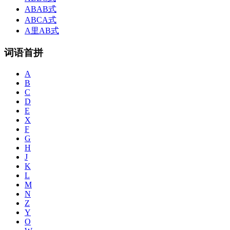
ABAB式
ABCA式
A里AB式
词语首拼
A
B
C
D
E
X
F
G
H
J
K
L
M
N
Z
Y
O