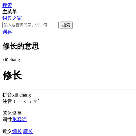
搜索
主菜单
词典之家
词典
修长的意思
xiū
cháng
修长
拼音
xiū cháng
注音
ㄒ一ㄡ ㄔㄤˊ
繁体
脩長
词性
形容词
近义
细长
颀长