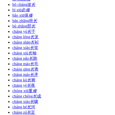
bō cháng
波
长
bì xiū
必
修
bǎo xiū
保
修
bān zhǎng
班
长
bù zhǎng
部
长
cháng yú
长
于
cháng lóng
长
龙
cháng shān
长
衫
cháng xiào
长
笑
cháng xiù
长
袖
cháng pǎo
长
跑
cháng máo
长
毛
cháng qīng
长
青
cháng máo
长
矛
cháng kù
长
裤
cháng yè
长
夜
chóng xiū
重
修
cháng chéng
长
成
cháng xiào
长
啸
cháng hé
长
河
cháng zú
长
足