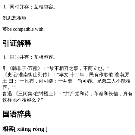
⒈ 同时并存；互相包容。
例
思想相容。
英
be compatible with;
引证解释
⒈ 同时并存；互相包容。
引
《韩非子·五蠹》：“故不相容之事，不两立也。”
《史记·淮南衡山列传》：“孝文 十二年，民有作歌歌 淮南厉
王 曰：‘一尺布，尚可缝；一斗粟，尚可舂。兄弟二人不能相
容。’”
鲁迅 《三闲集·在钟楼上》：“共产党和诗，革命和长信，真有
这样地不相容么？”
国语辞典
相容
[ xiāng róng ]