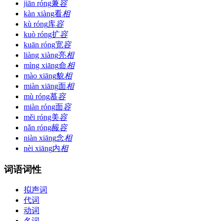
jiān róng
兼
容
kàn xiàng
看
相
kù róng
库
容
kuò róng
扩
容
kuān róng
宽
容
liàng xiàng
亮
相
mìng xiāng
命
相
mào xiāng
貌
相
miàn xiāng
面
相
mù róng
慕
容
miàn róng
面
容
měi róng
美
容
nǎn róng
赧
容
niàn xiāng
念
相
nèi xiāng
内
相
词语词性
拟声词
代词
动词
名词