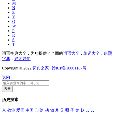
M
N
Z
Y
O
W
P
R
S
T
词语字典大全，为您提供了全面的
词语大全
，
组词大全
，
康熙
字典
，
好词好句
Copyright © 2022
词典之家
|
赣ICP备16001187号
返回
历史搜索
京
敬业
爱国
中国
卬 给
动 物
梦 见 照
子 龙
赵 云
云