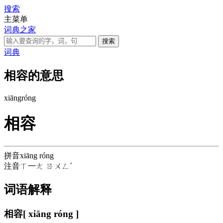
搜索
主菜单
词典之家
词典
相容的意思
xiāng
róng
相容
拼音
xiāng róng
注音
ㄒ一ㄤ ㄖㄨㄥˊ
词语解释
相容
[ xiāng róng ]