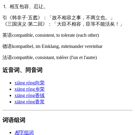
⒈ 相互包容、忍让。
引
《韩非子·五蠹》：「故不相容之事，不两立也。」
《三国演义·第二回》：「大臣不相容，臣等不能活矣！」
英语
compatible, consistent, to tolerate (each other)​
德语
kompatibel, im Einklang, miteinander vereinbar
法语
compatible, consistant, tolérer (l'un et l'autre)​
近音词、同音词
xiàng róng
向荣
xiāng róng
乡荣
xiāng róng
香绒
xiāng róng
香茸
词语组词
相
字组词