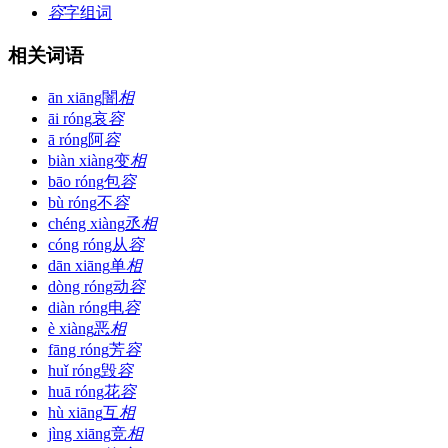
容
字组词
相关词语
ān xiāng
闇
相
āi róng
哀
容
ā róng
阿
容
biàn xiàng
变
相
bāo róng
包
容
bù róng
不
容
chéng xiàng
丞
相
cóng róng
从
容
dān xiāng
单
相
dòng róng
动
容
diàn róng
电
容
è xiàng
恶
相
fāng róng
芳
容
huǐ róng
毁
容
huā róng
花
容
hù xiāng
互
相
jìng xiāng
竞
相