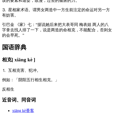
设的要素和退婴，散漫，过去的颓唐的力。”
⒊ 星相家术语。谓男女两造中一方生前注定的命运对另一方
有妨害。
引
巴金 《家》七：“据说她后来把大表哥同 梅表姐 两人的八
字拿去找人排了一下，说是两造的命相克，不能配合，否则女
的会早死。”
国语辞典
相克
[ xiāng kè ]
⒈ 互相克害、犯冲。
例
如：「阴阳五行相生相克。」
反
相生
近音词、同音词
xiāng kè
香客