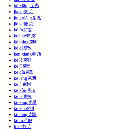
hù xiāng
互
相
jiá kè
夹
克
jìng xiāng
竞
相
jié kè
捷
克
kè fù
克
复
kuā kè
夸
克
kè míng
克
明
kè dí
克
敌
kàn xiàng
看
相
kè lè
克
勒
kè jǐ
克
己
kè qín
克
勤
kè lǎng
克
朗
kè lì
克
利
kè kòu
克
扣
kè lā
克
拉
kè xīng
克
星
kè zhì
克
制
kè lóng
克
隆
kè fú
克
服
lì kè
力
克