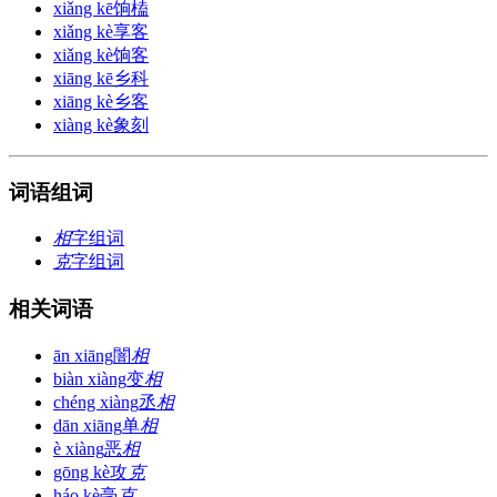
xiǎng kē
饷榼
xiǎng kè
享客
xiǎng kè
饷客
xiāng kē
乡科
xiāng kè
乡客
xiàng kè
象刻
词语组词
相
字组词
克
字组词
相关词语
ān xiāng
闇
相
biàn xiàng
变
相
chéng xiàng
丞
相
dān xiāng
单
相
è xiàng
恶
相
gōng kè
攻
克
háo kè
毫
克