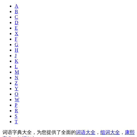
A
B
C
D
E
X
F
G
H
J
K
L
M
N
Z
Y
O
W
P
R
S
T
词语字典大全，为您提供了全面的
词语大全
，
组词大全
，
康熙