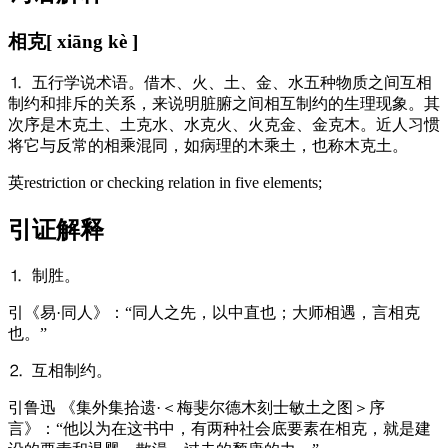
相克
[ xiāng kè ]
⒈ 五行学说术语。借木、火、土、金、水五种物质之间互相
制约和排斥的关系，来说明脏腑之间相互制约的生理现象。其
次序是木克土、土克水、水克火、火克金、金克木。近人习惯
将它与反常的相乘混同，如病理的木乘土，也称木克土。
英
restriction or checking relation in five elements;
引证解释
⒈ 制胜。
引
《易·同人》：“同人之先，以中直也；大师相遇，言相克
也。”
⒉ 互相制约。
引
鲁迅 《集外集拾遗·＜梅斐尔德木刻士敏土之图＞序
言》：“他以为在这书中，有两种社会底要素在相克，就是建