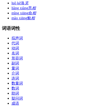
luò kè
洛
克
liàng xiàng
亮
相
mìng xiāng
命
相
mào xiāng
貌
相
词语词性
拟声词
代词
动词
名词
形容词
副词
量词
介词
连词
数量词
数词
助词
疑问词
成语