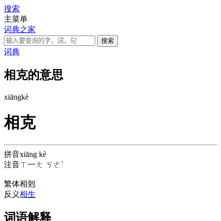
搜索
主菜单
词典之家
词典
相克的意思
xiāng
kè
相克
拼音
xiāng kè
注音
ㄒ一ㄤ ㄎㄜˋ
繁体
相剋
反义
相生
词语解释