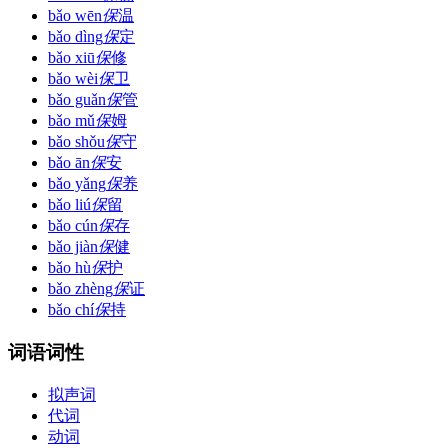
bǎo wēn
保
温
bǎo dìng
保
定
bǎo xiū
保
修
bǎo wèi
保
卫
bǎo guǎn
保
管
bǎo mǔ
保
姆
bǎo shǒu
保
守
bǎo ān
保
安
bǎo yǎng
保
养
bǎo liú
保
留
bǎo cún
保
存
bǎo jiàn
保
健
bǎo hù
保
护
bǎo zhèng
保
证
bǎo chí
保
持
词语词性
拟声词
代词
动词