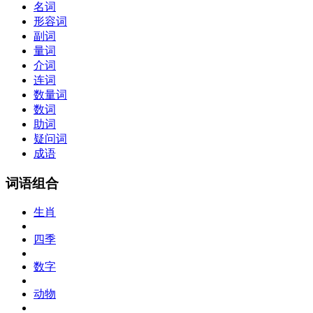
名词
形容词
副词
量词
介词
连词
数量词
数词
助词
疑问词
成语
词语组合
生肖
四季
数字
动物