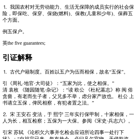
⒈ 我国农村对无劳动能力、生活无保障的成员实行的社会保
险，即保吃、保穿、保烧(燃料)、保教(儿童和少年)、保葬五
个方面。
例
五保户。
英
the five guarantees;
引证解释
⒈ 古代户籍制度。百姓以五户为伍而相保，故名“五保”。
引
《周礼·地官·大司徒》：“五家为比，使之相保。”
清 袁枚 《随园随笔·杂记》：“读 欧公 《杜杞墓志》称 闽 俗
贪嗇，有老而生子者，父兄多不举，虑分家产故也。 杜公 上
书请立五保，俾民相察，有犯者置之法。”
⒉ 宋 王安石 变法，于 熙宁 三年实行保甲制，十家相保，一
人为长，相互检察；五保为一大保。参阅《宋史·兵志六》。
引
宋 苏轼 《论积欠六事并乞检会应诏所论四事一处行下
状》：“自祖宗已来，每有赦令，必曰凡欠官物，无侵欺盗