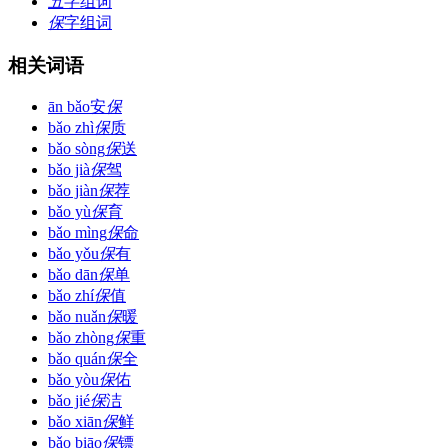
五
字组词
保
字组词
相关词语
ān bǎo
安
保
bǎo zhì
保
质
bǎo sòng
保
送
bǎo jià
保
驾
bǎo jiàn
保
荐
bǎo yù
保
育
bǎo mìng
保
命
bǎo yǒu
保
有
bǎo dān
保
单
bǎo zhí
保
值
bǎo nuǎn
保
暖
bǎo zhòng
保
重
bǎo quán
保
全
bǎo yòu
保
佑
bǎo jié
保
洁
bǎo xiān
保
鲜
bǎo biāo
保
镖