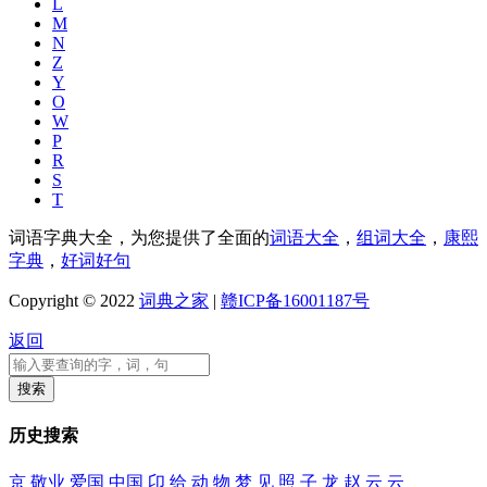
L
M
N
Z
Y
O
W
P
R
S
T
词语字典大全，为您提供了全面的
词语大全
，
组词大全
，
康熙
字典
，
好词好句
Copyright © 2022
词典之家
|
赣ICP备16001187号
返回
历史搜索
京
敬业
爱国
中国
卬 给
动 物
梦 见 照
子 龙
赵 云
云