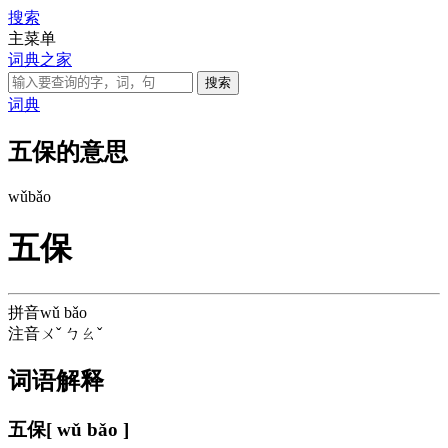
搜索
主菜单
词典之家
词典
五保的意思
wǔ
bǎo
五保
拼音
wǔ bǎo
注音
ㄨˇ ㄅㄠˇ
词语解释
五保
[ wǔ bǎo ]