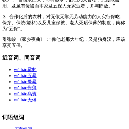
用、及虽有侵盗而本家及五保人无家业者，并与除放。”
⒊ 合作化后的农村，对无依无靠无劳动能力的人实行保吃、
保穿、保烧(燃料)以及儿童保教、老人死后保葬的制度，简称
为“五保”。
引
张峻 《家乡夜曲》：“像他老那大年纪，又是独身汉，应该
享受五保。”
近音词、同音词
wù bào
雾豹
wǔ bào
五暴
wù bào
骛暴
wǔ báo
侮薄
wū bǎo
乌寶
wú bào
无儤
词语组词