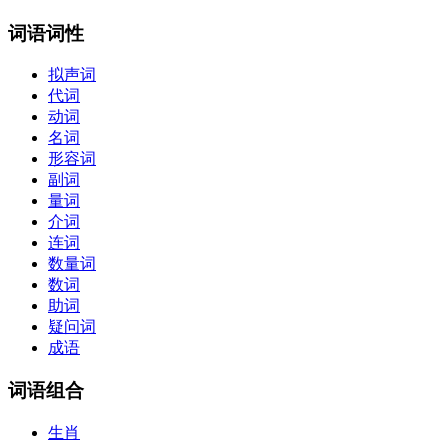
词语词性
拟声词
代词
动词
名词
形容词
副词
量词
介词
连词
数量词
数词
助词
疑问词
成语
词语组合
生肖