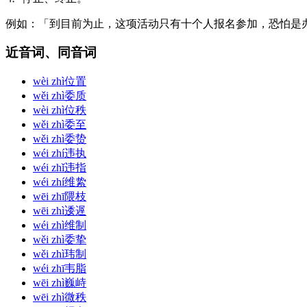
例
如：「到目前为止，这项活动只有十个人报名参加，恐怕是
近音词、同音词
wèi zhì
位置
wěi zhì
委质
wèi zhì
位秩
wěi zhì
委至
wěi zhì
委贽
wéi zhí
违执
wéi zhǐ
违指
wéi zhí
维絷
wēi zhī
隈枝
wēi zhì
逶遟
wéi zhì
维制
wěi zhì
委挚
wěi zhì
玮制
wéi zhī
韦脂
wēi zhì
巍峙
wēi zhì
微秩