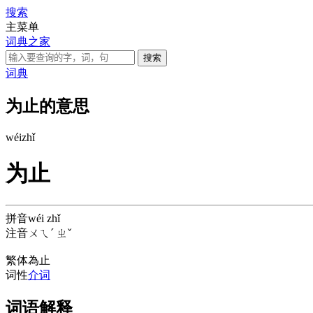
搜索
主菜单
词典之家
词典
为止的意思
wéi
zhǐ
为止
拼音
wéi zhǐ
注音
ㄨㄟˊ ㄓˇ
繁体
為止
词性
介词
词语解释