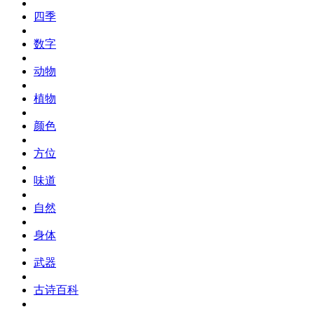
四季
数字
动物
植物
颜色
方位
味道
自然
身体
武器
古诗百科