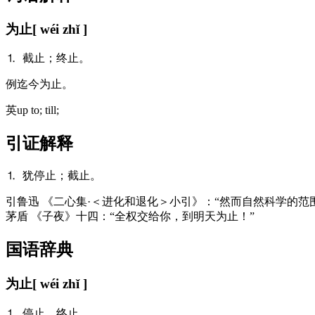
为止
[ wéi zhǐ ]
⒈ 截止；终止。
例
迄今为止。
英
up to; till;
引证解释
⒈ 犹停止；截止。
引
鲁迅 《二心集·＜进化和退化＞小引》：“然而自然科学的范
茅盾 《子夜》十四：“全权交给你，到明天为止！”
国语辞典
为止
[ wéi zhǐ ]
⒈ 停止、终止。