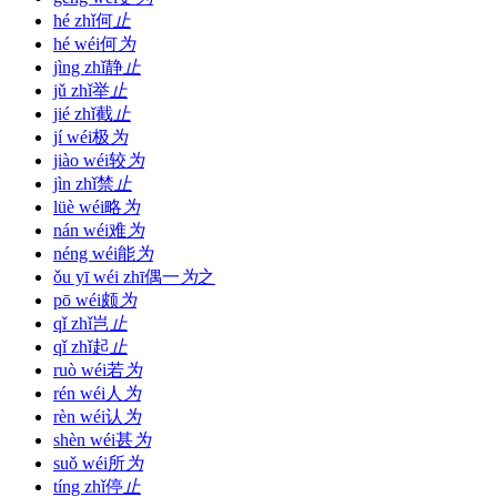
hé zhǐ
何
止
hé wéi
何
为
jìng zhǐ
静
止
jǔ zhǐ
举
止
jié zhǐ
截
止
jí wéi
极
为
jiào wéi
较
为
jìn zhǐ
禁
止
lüè wéi
略
为
nán wéi
难
为
néng wéi
能
为
ǒu yī wéi zhī
偶一
为
之
pō wéi
颇
为
qǐ zhǐ
岂
止
qǐ zhǐ
起
止
ruò wéi
若
为
rén wéi
人
为
rèn wéi
认
为
shèn wéi
甚
为
suǒ wéi
所
为
tíng zhǐ
停
止