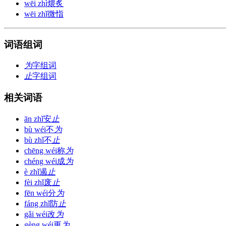
wēi zhì
煨炙
wēi zhǐ
微恉
词语组词
为
字组词
止
字组词
相关词语
ān zhǐ
安
止
bù wéi
不
为
bù zhǐ
不
止
chēng wéi
称
为
chéng wéi
成
为
è zhǐ
遏
止
fèi zhǐ
废
止
fēn wéi
分
为
fáng zhǐ
防
止
gǎi wéi
改
为
gèng wéi
更
为