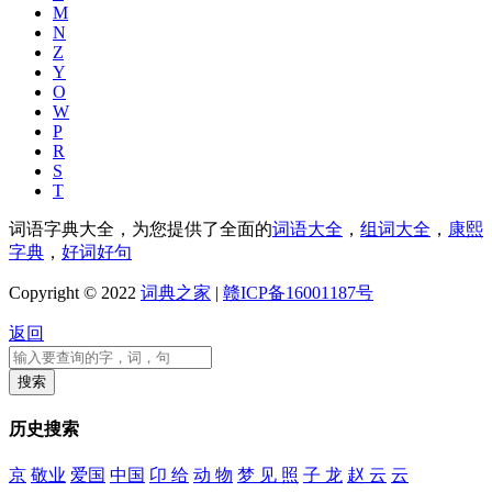
M
N
Z
Y
O
W
P
R
S
T
词语字典大全，为您提供了全面的
词语大全
，
组词大全
，
康熙
字典
，
好词好句
Copyright © 2022
词典之家
|
赣ICP备16001187号
返回
历史搜索
京
敬业
爱国
中国
卬 给
动 物
梦 见 照
子 龙
赵 云
云