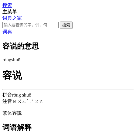
搜索
主菜单
词典之家
词典
容说的意思
róng
shuō
容说
拼音
róng shuō
注音
ㄖㄨㄥˊ ㄕㄨㄛ
繁体
容說
词语解释