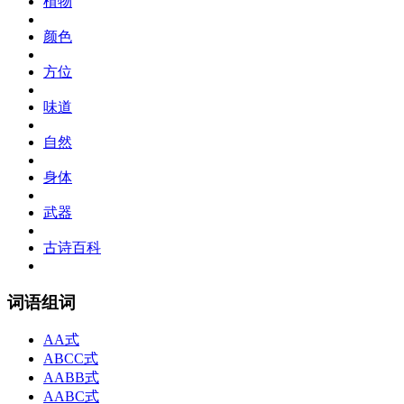
植物
颜色
方位
味道
自然
身体
武器
古诗百科
词语组词
AA式
ABCC式
AABB式
AABC式