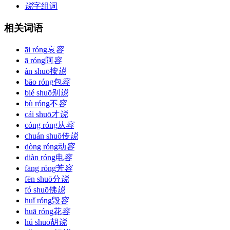
说
字组词
相关词语
āi róng
哀
容
ā róng
阿
容
àn shuō
按
说
bāo róng
包
容
bié shuō
别
说
bù róng
不
容
cái shuō
才
说
cóng róng
从
容
chuán shuō
传
说
dòng róng
动
容
diàn róng
电
容
fāng róng
芳
容
fēn shuō
分
说
fó shuō
佛
说
huǐ róng
毁
容
huā róng
花
容
hú shuō
胡
说