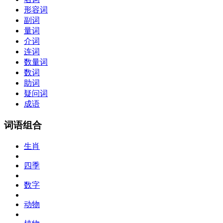
形容词
副词
量词
介词
连词
数量词
数词
助词
疑问词
成语
词语组合
生肖
四季
数字
动物