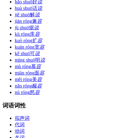
hǎo shuō
好
说
huà shuō
话
说
jiě shuō
解
说
jiān róng
兼
容
jù shuō
据
说
kù róng
库
容
kuò róng
扩
容
kuān róng
宽
容
kě shuō
可
说
míng shuō
明
说
mù róng
慕
容
miàn róng
面
容
měi róng
美
容
nǎn róng
赧
容
nù róng
怒
容
词语词性
拟声词
代词
动词
名词