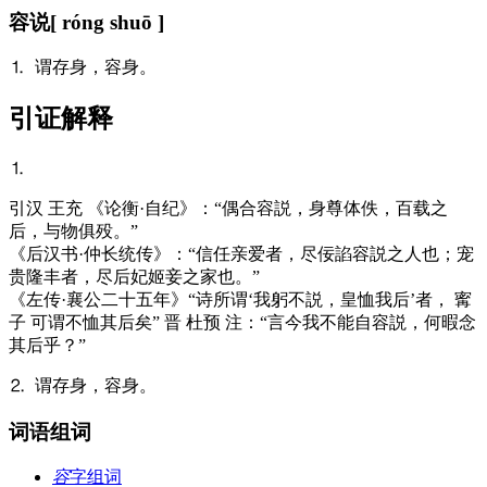
容说
[ róng shuō ]
⒈ 谓存身，容身。
引证解释
⒈
引
汉 王充 《论衡·自纪》：“偶合容説，身尊体佚，百载之
后，与物俱殁。”
《后汉书·仲长统传》：“信任亲爱者，尽佞諂容説之人也；宠
贵隆丰者，尽后妃姬妾之家也。”
《左传·襄公二十五年》“诗所谓‘我躬不説，皇恤我后’者， 寗
子 可谓不恤其后矣” 晋 杜预 注：“言今我不能自容説，何暇念
其后乎？”
⒉ 谓存身，容身。
词语组词
容
字组词