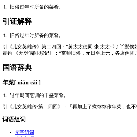
⒈ 旧俗过年时所备的菜肴。
引证解释
⒈ 旧俗过年时所备的菜肴。
引
《儿女英雄传》第二四回：“舅太太便同 张 太太带了丫鬟
震钧 《天咫偶闻·琐记》：“京师旧俗，元日至上元，各店例
国语辞典
年菜
[ nián cài ]
⒈ 过年期间烹调的丰盛菜肴。
引
《儿女英雄传·第二四回》：「再加上了煮饽饽作年菜，也不
词语组词
年
字组词