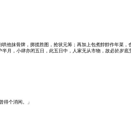
僕妇哄他抹骨牌，掷揽胜图，抢状元筹；再加上包煮餑餑作年菜，
闭户半月，小肆亦闭五日，此五日中，人家无从市物，故必於岁底
曾得个消闲。」