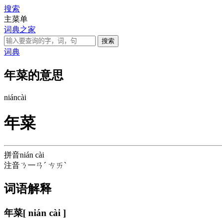
搜索
主菜单
词典之家
词典
年菜的意思
nián
cài
年菜
拼音
nián cài
注音
ㄋ一ㄢˊ ㄘㄞˋ
词语解释
年菜
[ nián cài ]