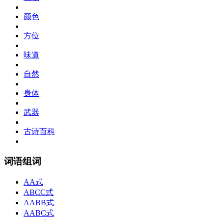
颜色
方位
味道
自然
身体
武器
古诗百科
词语组词
AA式
ABCC式
AABB式
AABC式