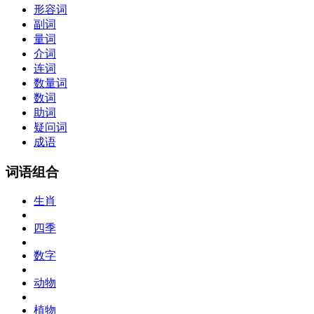
形容词
副词
量词
介词
连词
数量词
数词
助词
疑问词
成语
词语组合
生肖
四季
数字
动物
植物