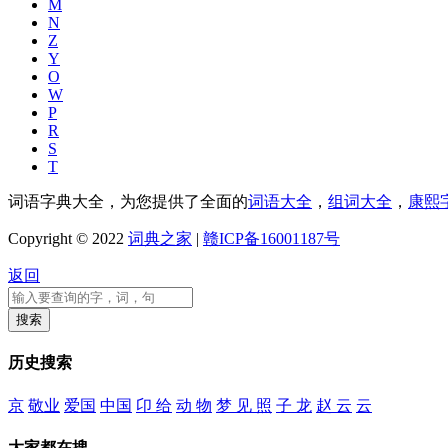
M
N
Z
Y
O
W
P
R
S
T
词语字典大全，为您提供了全面的
词语大全
，
组词大全
，
康熙
Copyright © 2022
词典之家
|
赣ICP备16001187号
返回
历史搜索
京
敬业
爱国
中国
卬 给
动 物
梦 见 照
子 龙
赵 云
云
大家都在搜