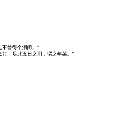
也不曾得个消闲。”
烹飪，足此五日之用，谓之年菜。”