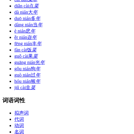
diǎn cài
点
菜
dà nián
大
年
duō nián
多
年
dàng nián
当
年
è nián
戹
年
ěr nián
迩
年
fēng nián
丰
年
fàn cài
饭
菜
guǒ cài
果
菜
guāng nián
光
年
gǒu nián
狗
年
guò nián
过
年
hóu nián
猴
年
jiǔ cài
韭
菜
词语词性
拟声词
代词
动词
名词