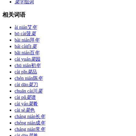
菜
字组词
相关词语
ài nián
艾
年
bō cài
菠
菜
bài nián
拜
年
bái cài
白
菜
bǎi nián
百
年
cài yuán
菜
园
chū nián
初
年
cài pǐn
菜
品
chén nián
陈
年
cài dāo
菜
刀
chuān cài
川
菜
cài pǔ
菜
谱
cài yáo
菜
肴
cài sè
菜
色
cháng nián
长
年
chéng nián
成
年
cháng nián
常
年
cài dān
菜
单