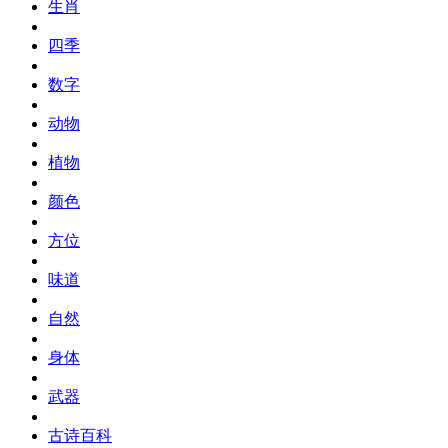
生肖
四季
数字
动物
植物
颜色
方位
味道
自然
身体
武器
古诗百科