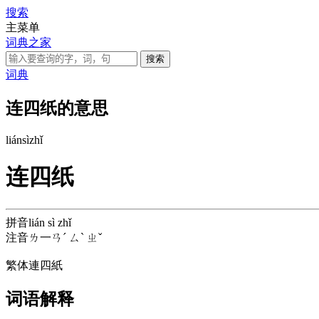
搜索
主菜单
词典之家
词典
连四纸的意思
lián
sì
zhǐ
连四纸
拼音
lián sì zhǐ
注音
ㄌ一ㄢˊ ㄙˋ ㄓˇ
繁体
連四紙
词语解释