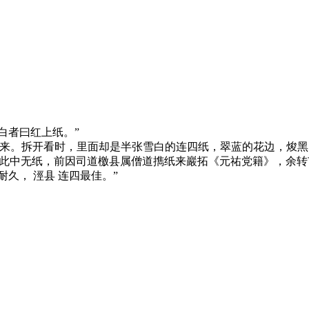
白者曰红上纸。”
来。拆开看时，里面却是半张雪白的连四纸，翠蓝的花边，焌黑
：“盖此中无纸，前因司道檄县属僧道擕纸来巖拓《元祐党籍》，余转
耐久， 涇县 连四最佳。”