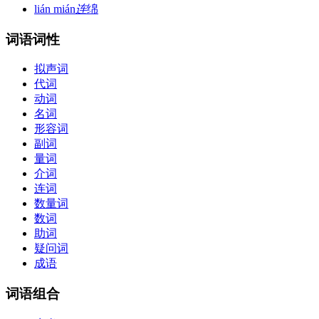
lián mián
连
绵
词语词性
拟声词
代词
动词
名词
形容词
副词
量词
介词
连词
数量词
数词
助词
疑问词
成语
词语组合