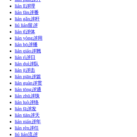
lián lǐ
连
理
lián fān
连
番
lián gǎn
连
杆
liú lián
留
连
lián tǐ
连
体
lián yòng
连
用
lián bō
连
播
lián qiáo
连
翘
lián rì
连
日
lián duì
连
队
lián jī
连
击
lián piān
连
篇
lián guàn
连
贯
lián tōng
连
通
lián zhū
连
珠
lián luò
连
络
lián fā
连
发
lián tiān
连
天
lián nián
连
年
lián rèn
连
任
liú lián
流
连