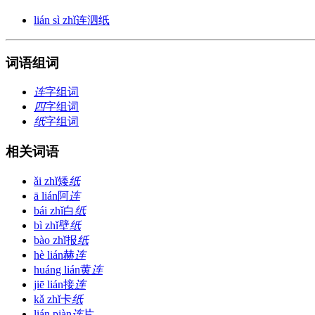
lián sì zhǐ
连泗纸
词语组词
连
字组词
四
字组词
纸
字组词
相关词语
ǎi zhǐ
矮
纸
ā lián
阿
连
bái zhǐ
白
纸
bì zhǐ
壁
纸
bào zhǐ
报
纸
hè lián
赫
连
huáng lián
黄
连
jiē lián
接
连
kǎ zhǐ
卡
纸
lián piàn
连
片