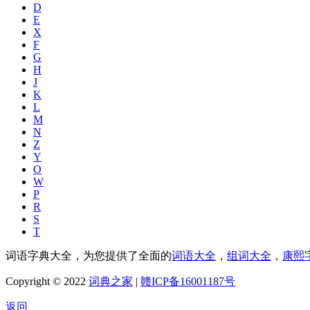
D
E
X
F
G
H
J
K
L
M
N
Z
Y
O
W
P
R
S
T
词语字典大全，为您提供了全面的
词语大全
，
组词大全
，
康熙
Copyright © 2022
词典之家
|
赣ICP备16001187号
返回