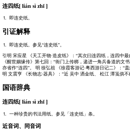
连四纸
[ lián sì zhǐ ]
⒈ 即连史纸。
引证解释
⒈ 即连史纸。参见“连史纸”。
引
明 宋应星 《天工开物·造皮纸》：“其次曰连四纸，连四中最
《醒世姻缘传》第七回：“衙门上传梆，递进一角兵备道的文书
亦省作“连四”。 明 徐弘祖 《徐霞客游记·粤西游日记二》
明 文震亨 《长物志·器具》：“近 吴中 洒金纸、 松江 潭笺俱不
国语辞典
连四纸
[ lián sì zhǐ ]
⒈ 一种珍贵的书法用纸。参见「连史纸」条。
近音词、同音词