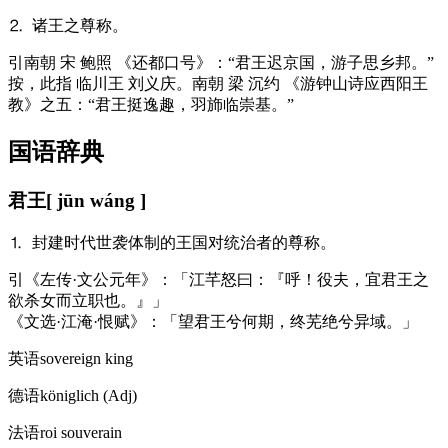
⒉ 诸王之尊称。
引
南朝 宋 鲍照 《还都口号》：“君王迟京国，游子思乡邦。”
按，此指 临川王 刘义庆。南朝 梁 沉约 《游钟山诗应西阳王
教》之五：“君王挺逸趣，羽斾临崇基。”
国语辞典
君王
[ jūn wáng ]
⒈ 封建时代世袭体制的王国对统治者的尊称。
引
《左传·文公元年》：「江芊怒曰：『呼！役夫，宜君王之
欲杀女而立职也。』」
《文选·江淹·恨赋》：「望君王兮何期，终芜绝兮异域。」
英语
sovereign king
德语
königlich (Adj)​
法语
roi souverain