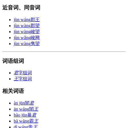
近音词、同音词
jùn wáng
郡王
jùn wàng
郡望
jùn wàng
峻望
jùn wǎng
峻网
jùn wàng
隽望
词语组词
君
字组词
王
字组词
相关词语
àn jūn
闇
君
ān wáng
闇
王
bào jūn
暴
君
bà wáng
霸
王
dì wáng
帝
王