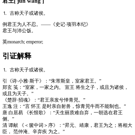
君王
[ jūn wáng ]
⒈ 古称天子或诸侯。
例
君王为人不忍。——《史记·项羽本纪》
君王与沛公饭。
英
monarch; emperor;
引证解释
⒈ 古称天子或诸侯。
引
《诗·小雅·斯干》：“朱芾斯皇，室家君王。”
郑玄 笺：“室家，一家之内。 宣王 将生之子，或且为诸侯，
或且为天子。”
《楚辞·招魂》：“君王亲发兮惮青兕。”
王逸 注：“言 怀王 是时亲自射兽，惊青兕牛而不能制也。”
唐 白居易 《长恨歌》：“天生丽质难自弃，一朝选在君王
侧。”
清 谭献 《＜箧中词＞序》：“昇元、靖康，君王为之；将相大
臣， 范仲淹、辛弃疾 为之。”