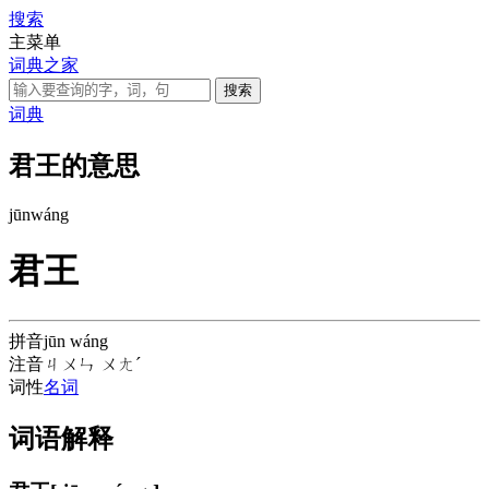
搜索
主菜单
词典之家
词典
君王的意思
jūn
wáng
君王
拼音
jūn wáng
注音
ㄐㄨㄣ ㄨㄤˊ
词性
名词
词语解释