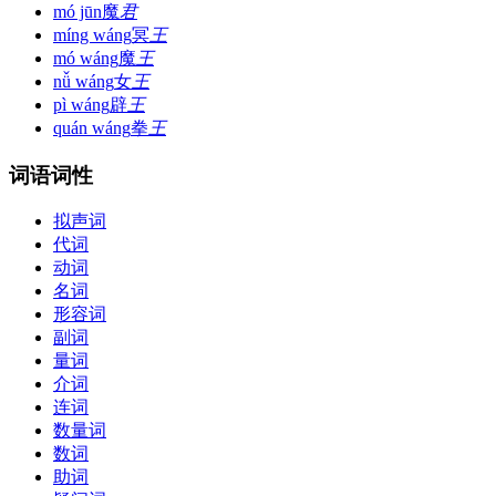
mó jūn
魔
君
míng wáng
冥
王
mó wáng
魔
王
nǚ wáng
女
王
pì wáng
辟
王
quán wáng
拳
王
词语词性
拟声词
代词
动词
名词
形容词
副词
量词
介词
连词
数量词
数词
助词