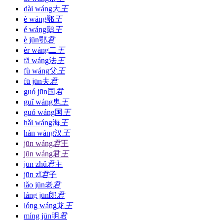
dài wáng
大
王
è wáng
鄂
王
é wáng
鹅
王
è jūn
鄂
君
èr wáng
二
王
fǎ wáng
法
王
fù wáng
父
王
fū jūn
夫
君
guó jūn
国
君
guǐ wáng
鬼
王
guó wáng
国
王
hǎi wáng
海
王
hàn wáng
汉
王
jūn wáng
君
王
jūn wáng
君
王
jūn zhǔ
君
主
jūn zǐ
君
子
lǎo jūn
老
君
láng jūn
郎
君
lóng wáng
龙
王
míng jūn
明
君