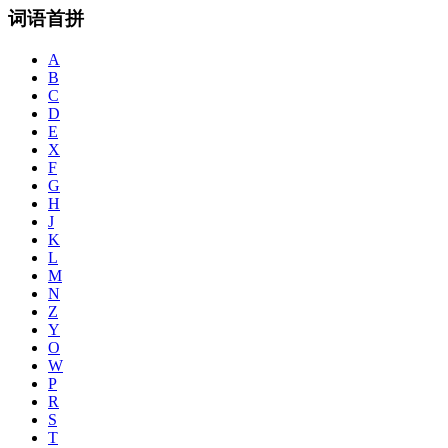
词语首拼
A
B
C
D
E
X
F
G
H
J
K
L
M
N
Z
Y
O
W
P
R
S
T