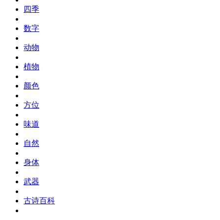
四季
数字
动物
植物
颜色
方位
味道
自然
身体
武器
古诗百科