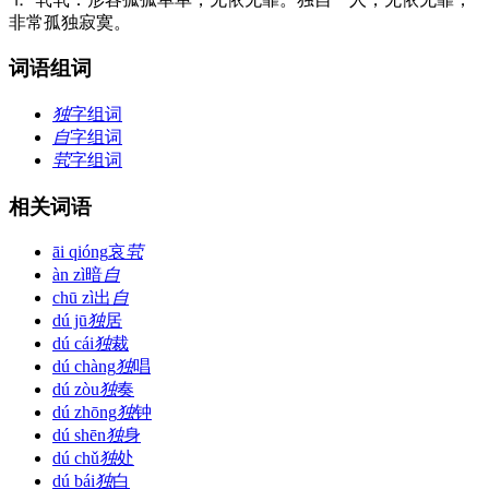
非常孤独寂寞。
词语组词
独
字组词
自
字组词
茕
字组词
相关词语
āi qióng
哀
茕
àn zì
暗
自
chū zì
出
自
dú jū
独
居
dú cái
独
裁
dú chàng
独
唱
dú zòu
独
奏
dú zhōng
独
钟
dú shēn
独
身
dú chǔ
独
处
dú bái
独
白