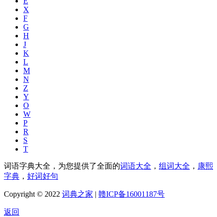
E
X
F
G
H
J
K
L
M
N
Z
Y
O
W
P
R
S
T
词语字典大全，为您提供了全面的
词语大全
，
组词大全
，
康熙
字典
，
好词好句
Copyright © 2022
词典之家
|
赣ICP备16001187号
返回