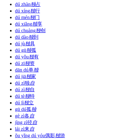
dú zhàn
独
占
dú xíng
独
行
dú mén
独
门
dú xiǎng
独
享
dú chuàng
独
创
dú dào
独
到
dú jù
独
具
dú gū
独
孤
dú yǒu
独
有
dú zī
独
资
dān dú
单
独
dú jiā
独
家
dú zì
独
自
dú zì
独
自
dú tè
独
特
dú lì
独
立
gū dú
孤
独
gè zì
各
自
jìng zì
径
自
lái zì
来
自
ǒu yǐng dú yóu
偶影
独
游