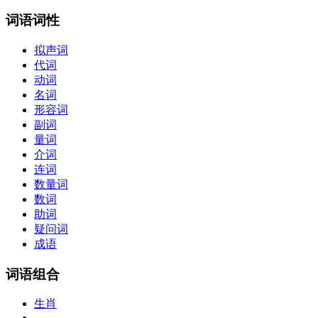
词语词性
拟声词
代词
动词
名词
形容词
副词
量词
介词
连词
数量词
数词
助词
疑问词
成语
词语组合
生肖