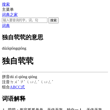
搜索
主菜单
词典之家
词典
独自茕茕的意思
dú
zì
qióng
qióng
独自茕茕
拼音
dú zì qióng qióng
注音
ㄉㄨˊ ㄗˋ ㄑㄩㄥˊ ㄑㄩㄥˊ
组合
ABCC式
词语解释
⒈ 茕茕：形容孤孤单单，无依无靠。独自一人，无依无靠，