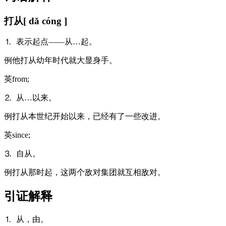
打从
[ dǎ cóng ]
⒈ 表示起点——从…起。
例
他打从幼年时代就大显身手。
英
from;
⒉ 从…以来。
例
打从本世纪开始以来，已经有了一些改进。
英
since;
⒊ 自从。
例
打从那时起，这两个敌对集团就互相敌对。
引证解释
⒈ 从，由。