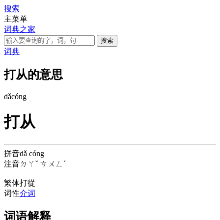
搜索
主菜单
词典之家
词典
打从的意思
dǎ
cóng
打从
拼音
dǎ cóng
注音
ㄉㄚˇ ㄘㄨㄥˊ
繁体
打從
词性
介词
词语解释