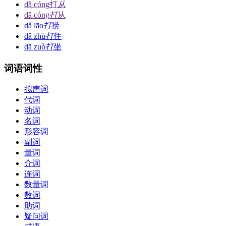
dǎ cóng
打
从
dǎ cóng
打
从
dǎ lāo
打
捞
dǎ zhù
打
住
dǎ zuò
打
坐
词语词性
拟声词
代词
动词
名词
形容词
副词
量词
介词
连词
数量词
数词
助词
疑问词