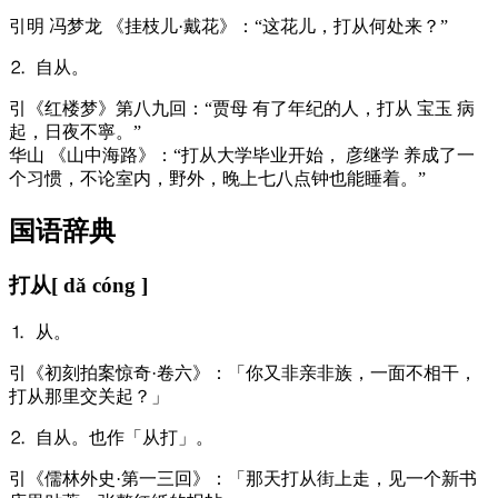
引
明 冯梦龙 《挂枝儿·戴花》：“这花儿，打从何处来？”
⒉ 自从。
引
《红楼梦》第八九回：“贾母 有了年纪的人，打从 宝玉 病
起，日夜不寧。”
华山 《山中海路》：“打从大学毕业开始， 彦继学 养成了一
个习惯，不论室内，野外，晚上七八点钟也能睡着。”
国语辞典
打从
[ dǎ cóng ]
⒈ 从。
引
《初刻拍案惊奇·卷六》：「你又非亲非族，一面不相干，
打从那里交关起？」
⒉ 自从。也作「从打」。
引
《儒林外史·第一三回》：「那天打从街上走，见一个新书