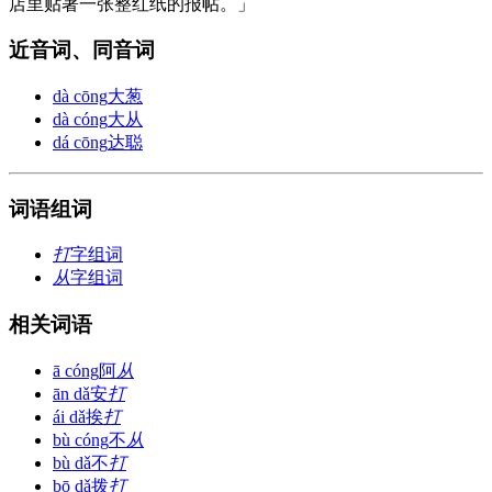
店里贴著一张整红纸的报帖。」
近音词、同音词
dà cōng
大葱
dà cóng
大从
dá cōng
达聪
词语组词
打
字组词
从
字组词
相关词语
ā cóng
阿
从
ān dǎ
安
打
ái dǎ
挨
打
bù cóng
不
从
bù dǎ
不
打
bō dǎ
拨
打