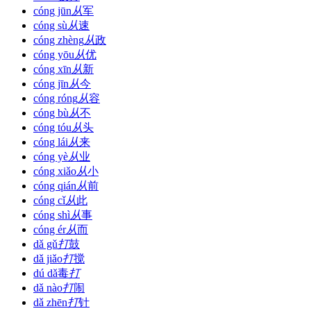
cóng jūn
从
军
cóng sù
从
速
cóng zhèng
从
政
cóng yōu
从
优
cóng xīn
从
新
cóng jīn
从
今
cóng róng
从
容
cóng bù
从
不
cóng tóu
从
头
cóng lái
从
来
cóng yè
从
业
cóng xiǎo
从
小
cóng qián
从
前
cóng cǐ
从
此
cóng shì
从
事
cóng ér
从
而
dǎ gǔ
打
鼓
dǎ jiǎo
打
搅
dú dǎ
毒
打
dǎ nào
打
闹
dǎ zhēn
打
针