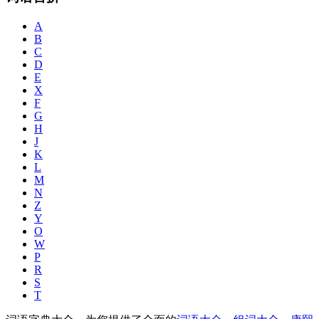
A
B
C
D
E
X
F
G
H
J
K
L
M
N
Z
Y
O
W
P
R
S
T