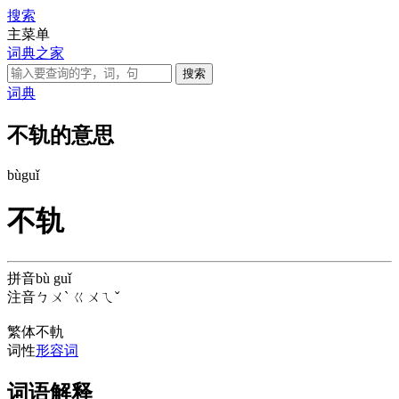
搜索
主菜单
词典之家
词典
不轨的意思
bù
guǐ
不轨
拼音
bù guǐ
注音
ㄅㄨˋ ㄍㄨㄟˇ
繁体
不軌
词性
形容词
词语解释