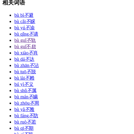
相关词语
bù bì
不
避
bù cǎi
不
睬
bù yú
不
渝
bù qǐng
不
请
bù guǐ
不
轨
bù guǐ
不
轨
bù xiào
不
肖
bù dá
不
达
bù zhān
不
沾
bù tuō
不
脱
bù lài
不
赖
bú yì
不
义
bù shǔ
不
属
bù mán
不
瞒
bù zhōu
不
周
bù yǎ
不
雅
bù fáng
不
防
bù ruò
不
若
bù qī
不
期