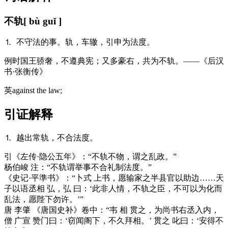
不轨
[ bù guǐ ]
⒈ 不守法的事。轨，车辙，引申为法度。
例
时国王骄奢，不遵典宪；又多豪右，共为不轨。——《后汉
书·张衡传》
英
against the law;
引证解释
⒈ 越出常轨，不合法度。
引
《左传·隐公五年》：“不轨不物，谓之乱政。”
杨伯峻 注：“不轨谓举事不合礼制法度。”
《史记·平準书》：“卜式 上书，愿输家之半县官以助边……天
子以语丞相 弘，弘 曰：‘此非人情，不轨之臣，不可以为化而
乱法，愿陛下勿许。’”
唐 李肇 《唐国史补》卷中：“韦 相 贯之，为尚书右丞入内，
僧 广宣 赞门曰：‘窃闻阁下，不久拜相。’ 贯之 叱曰：‘安得不