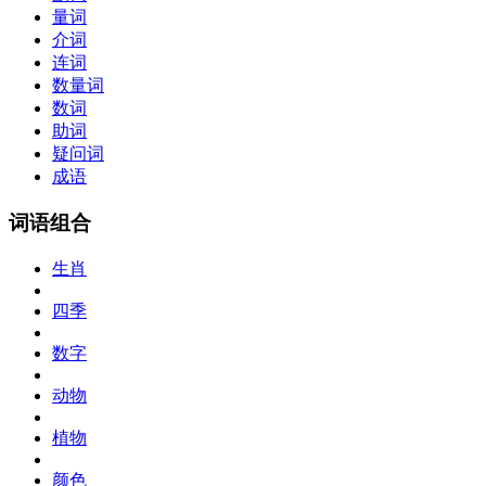
量词
介词
连词
数量词
数词
助词
疑问词
成语
词语组合
生肖
四季
数字
动物
植物
颜色