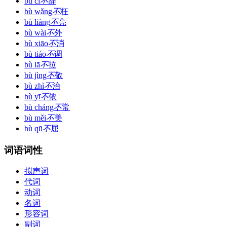
bù cí
不
辞
bù wǎng
不
枉
bù liàng
不
亮
bù wài
不
外
bù xiāo
不
消
bù tiáo
不
调
bù lā
不
拉
bù jìng
不
敬
bù zhì
不
治
bù yī
不
依
bù cháng
不
常
bù měi
不
美
bù qū
不
屈
词语词性
拟声词
代词
动词
名词
形容词
副词