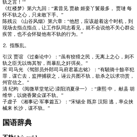
轨之言！’”
《红楼梦》第六九回：“素昔见 贾赦 姬妾丫鬟最多， 贾璉 每
怀不轨之心，只未敢下手。”
陈残云 《山谷风烟》第六章：“他想，应该趁着这个时机，到
现场去指点指点，让工作队同志看见，就不会说他不关心群众
疾苦，也不会怀疑他有不轨的行为。”
⒉ 指叛乱。
引
汉 贾谊 《过秦论中》：“虽有狡猾之民，无离上之心，则不
轨之臣无以饰其智，而暴乱之奸弭矣。”
宋 司马光 《驾部员外郎司马府君墓志铭》：“有驍骑十餘卒犯
罪，谋亡去，监押捕获之，诬云共图不轨，欲杀之以求功赏，
州官信之。”
清 纪昀 《阅微草堂笔记·滦阳消夏录一》：“康熙 中， 献县 胡
维华，以烧香聚众谋不轨。”
子虚子 《湘事记·军事篇五》：“宋锡全 既弃 汉阳 逃，率众挟
械来 长沙，谋不轨。”
国语辞典