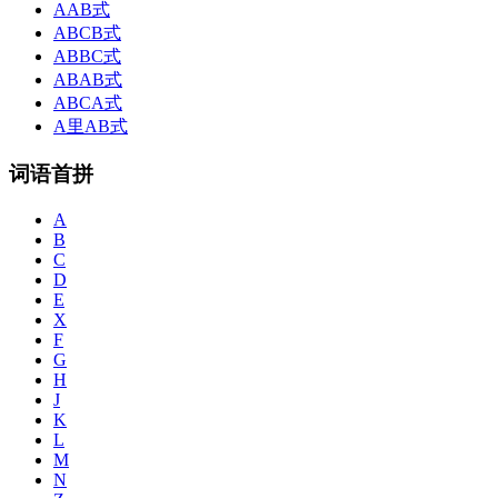
AAB式
ABCB式
ABBC式
ABAB式
ABCA式
A里AB式
词语首拼
A
B
C
D
E
X
F
G
H
J
K
L
M
N