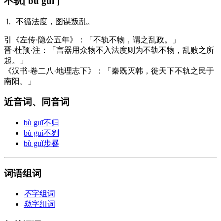
不轨
[ bù guǐ ]
⒈ 不循法度，图谋叛乱。
引
《左传·隐公五年》：「不轨不物，谓之乱政。」
晋·杜预·注：「言器用众物不入法度则为不轨不物，乱败之所
起。」
《汉书·卷二八·地理志下》：「秦既灭韩，徙天下不轨之民于
南阳。」
近音词、同音词
bù guī
不归
bù guì
不刿
bù guǐ
步晷
词语组词
不
字组词
轨
字组词