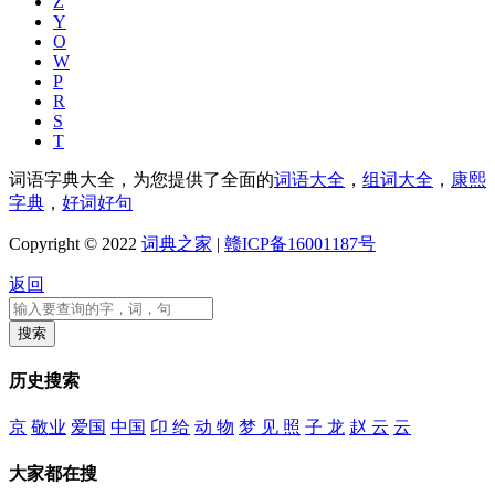
Z
Y
O
W
P
R
S
T
词语字典大全，为您提供了全面的
词语大全
，
组词大全
，
康熙
字典
，
好词好句
Copyright © 2022
词典之家
|
赣ICP备16001187号
返回
历史搜索
京
敬业
爱国
中国
卬 给
动 物
梦 见 照
子 龙
赵 云
云
大家都在搜