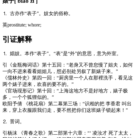
婊子
[ biǎo zi ]
⒈ 古亦作“表子”。妓女的俗称。
英
prostitute; whore;
引证解释
⒈ 娼妓。本作“表子”。“表”是“外”的意思，意为外室。
引
《金瓶梅词话》第十五回：“老身又不曾怠慢了姐夫，如何
一向不进来看看姐姐儿，想必别处另叙了新婊子来。”
《儒林外史》第四一回：“厨房里一个人在那裡洗手，看见这
两个婊子进来，欢喜的要不的。”
《官场现形记》第十回：“上海这地方不是好地方，婊子极
多，一个个狐狸似的。”
欧阳予倩 《桃花扇》第二幕第三场：“识相的把 李香君 叫出
来，穿上衣服跟我们走，要不然把你们这班婊子锁起来！”
⒉ 詈词。
引
杨沫 《青春之歌》第二部第十六章：“‘ 凌汝才 死了太太，