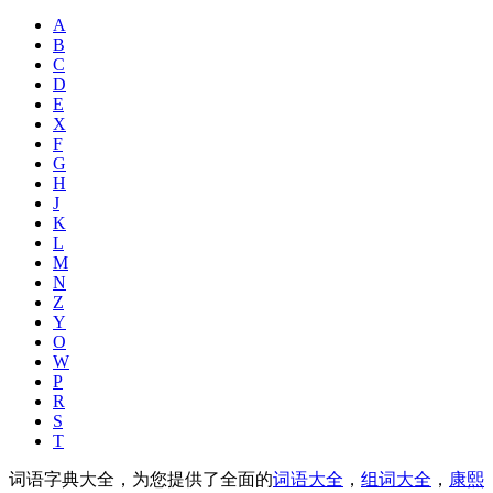
A
B
C
D
E
X
F
G
H
J
K
L
M
N
Z
Y
O
W
P
R
S
T
词语字典大全，为您提供了全面的
词语大全
，
组词大全
，
康熙