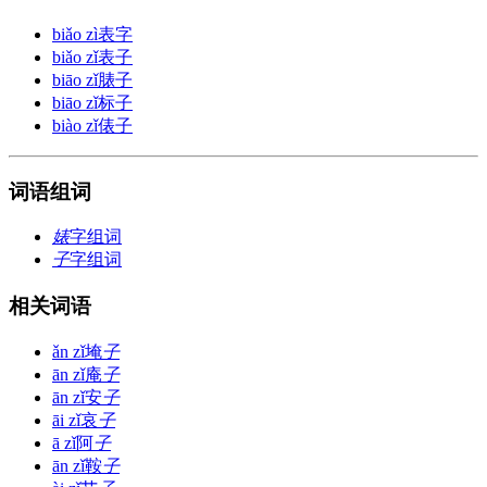
biǎo zì
表字
biǎo zǐ
表子
biāo zǐ
脿子
biāo zǐ
标子
biào zǐ
俵子
词语组词
婊
字组词
子
字组词
相关词语
ǎn zǐ
埯
子
ān zǐ
庵
子
ān zǐ
安
子
āi zǐ
哀
子
ā zǐ
阿
子
ān zǐ
鞍
子