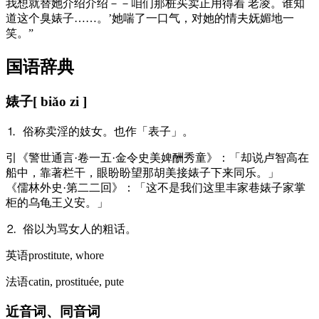
我想就替她介绍介绍－－咱们那桩买卖正用得着 老凌。谁知
道这个臭婊子……。’她喘了一口气，对她的情夫妩媚地一
笑。”
国语辞典
婊子
[ biǎo zi ]
⒈ 俗称卖淫的妓女。也作「表子」。
引
《警世通言·卷一五·金令史美婢酬秀童》：「却说卢智高在
船中，靠著栏干，眼盼盼望那胡美接婊子下来同乐。」
《儒林外史·第二二回》：「这不是我们这里丰家巷婊子家掌
柜的乌龟王义安。」
⒉ 俗以为骂女人的粗话。
英语
prostitute, whore
法语
catin, prostituée, pute
近音词、同音词