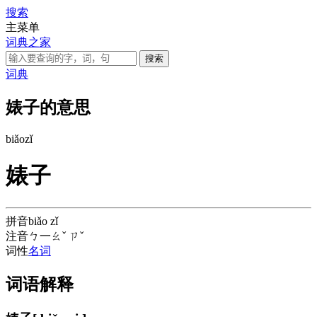
搜索
主菜单
词典之家
词典
婊子的意思
biǎo
zǐ
婊子
拼音
biǎo zǐ
注音
ㄅ一ㄠˇ ㄗˇ
词性
名词
词语解释