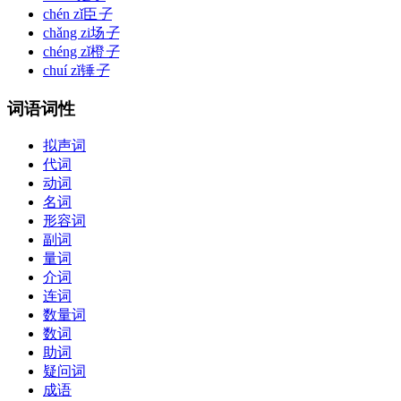
chén zǐ
臣
子
chǎng zi
场
子
chéng zǐ
橙
子
chuí zǐ
锤
子
词语词性
拟声词
代词
动词
名词
形容词
副词
量词
介词
连词
数量词
数词
助词
疑问词
成语