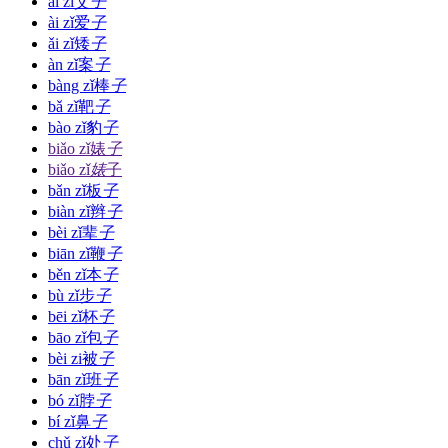
ài zǐ
艾
子
ài zǐ
爱
子
ǎi zǐ
矮
子
àn zǐ
案
子
bàng zǐ
棒
子
bǎ zǐ
靶
子
bào zǐ
豹
子
biǎo zǐ
婊
子
biǎo zǐ
婊
子
bǎn zǐ
板
子
biàn zǐ
辫
子
bèi zǐ
辈
子
biān zǐ
鞭
子
běn zǐ
本
子
bù zǐ
步
子
bēi zǐ
杯
子
bāo zǐ
包
子
bèi zi
被
子
bān zǐ
班
子
bó zǐ
脖
子
bí zǐ
鼻
子
chǔ zǐ
处
子