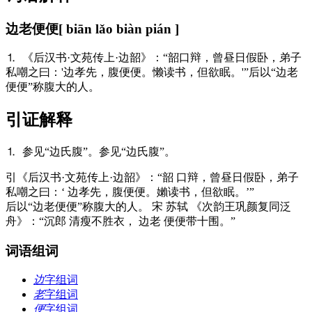
边老便便
[ biān lǎo biàn pián ]
⒈ 《后汉书·文苑传上·边韶》：“韶口辩，曾昼日假卧，弟子
私嘲之曰：'边孝先，腹便便。懒读书，但欲眠。'”后以“边老
便便”称腹大的人。
引证解释
⒈ 参见“边氏腹”。参见“边氏腹”。
引
《后汉书·文苑传上·边韶》：“韶 口辩，曾昼日假卧，弟子
私嘲之曰：‘ 边孝先，腹便便。嬾读书，但欲眠。’”
后以“边老便便”称腹大的人。 宋 苏轼 《次韵王巩颜复同泛
舟》：“沉郎 清瘦不胜衣， 边老 便便带十围。”
词语组词
边
字组词
老
字组词
便
字组词