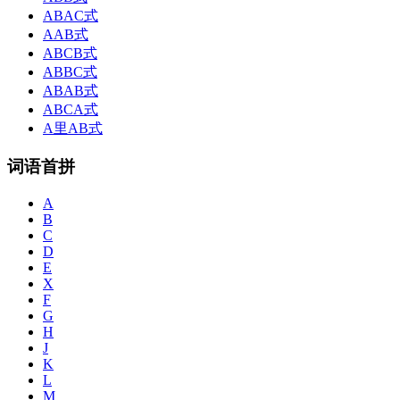
ABAC式
AAB式
ABCB式
ABBC式
ABAB式
ABCA式
A里AB式
词语首拼
A
B
C
D
E
X
F
G
H
J
K
L
M