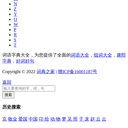
N
Z
Y
O
W
P
R
S
T
词语字典大全，为您提供了全面的
词语大全
，
组词大全
，
康熙
字典
，
好词好句
Copyright © 2022
词典之家
|
赣ICP备16001187号
返回
历史搜索
京
敬业
爱国
中国
卬 给
动 物
梦 见 照
子 龙
赵 云
云