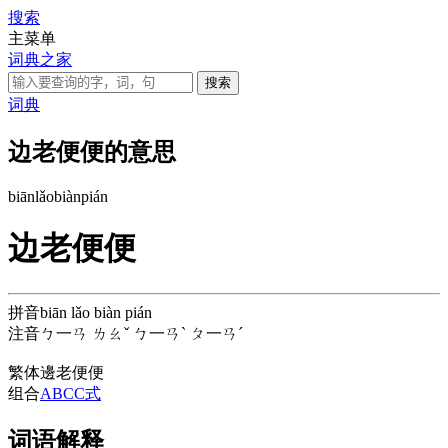
搜索
主菜单
词典之家
词典
边老便便的意思
biān
lǎo
biàn
pián
边老便便
拼音
biān lǎo biàn pián
注音
ㄅ一ㄢ ㄌㄠˇ ㄅ一ㄢˋ ㄆ一ㄢˊ
繁体
邊老便便
组合
ABCC式
词语解释