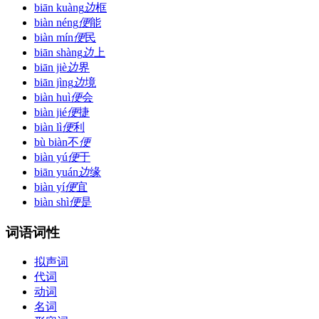
biān kuàng
边
框
biàn néng
便
能
biàn mín
便
民
biān shàng
边
上
biān jiè
边
界
biān jìng
边
境
biàn huì
便
会
biàn jié
便
捷
biàn lì
便
利
bù biàn
不
便
biàn yú
便
于
biān yuán
边
缘
biàn yí
便
宜
biàn shì
便
是
词语词性
拟声词
代词
动词
名词