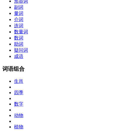
形容词
副词
量词
介词
连词
数量词
数词
助词
疑问词
成语
词语组合
生肖
四季
数字
动物
植物