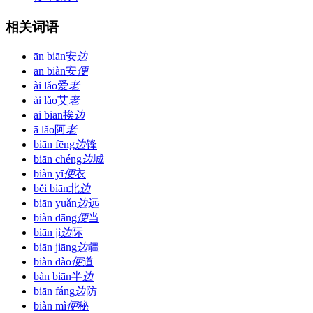
相关词语
ān biān
安
边
ān biàn
安
便
ài lǎo
爱
老
ài lǎo
艾
老
āi biān
挨
边
ā lǎo
阿
老
biān fēng
边
锋
biān chéng
边
城
biàn yī
便
衣
běi biān
北
边
biān yuǎn
边
远
biàn dāng
便
当
biān jì
边
际
biān jiāng
边
疆
biàn dào
便
道
bàn biān
半
边
biān fáng
边
防
biàn mì
便
秘