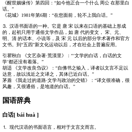
《醒世姻缘传》第四回：“如今他正合一个什么 周公 在那里白
话。”
《花城》1981年第6期：“在您面前，轮不上我白话。”
⒊ 汉语书面语的一种。它是 唐 宋 以来在口语的基础上形成
的，起初只用于通俗文学作品，如 唐 代的变文， 宋、元、
明、清 的话本、小说等，及 宋 元 以后的部分学术著作和官方
文书。到“五四”新文化运动以后，才在社会上普遍应用。
引
瞿秋白 《文艺杂著·荒漠里》：“‘文学的白话，白话的文
学’都还没有着落。”
胡适 《文学改良刍议》：“自佛书之输入，译者以文言不足以
达意，故以浅近之文译之，其体已近白话。”
茅盾 《我走过的道路·文学与政治的交错》：“译文很准确，很
风趣，又很通俗，是地道的白话。”
国语辞典
白话
[ bái huà ]
⒈ 现代汉语的书面语言，相对于文言文而言。