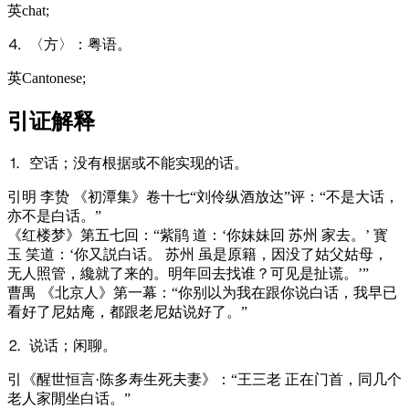
英
chat;
⒋ 〈方〉：粤语。
英
Cantonese;
引证解释
⒈ 空话；没有根据或不能实现的话。
引
明 李贽 《初潭集》卷十七“刘伶纵酒放达”评：“不是大话，
亦不是白话。”
《红楼梦》第五七回：“紫鹃 道：‘你妹妹回 苏州 家去。’ 寳
玉 笑道：‘你又説白话。 苏州 虽是原籍，因没了姑父姑母，
无人照管，纔就了来的。明年回去找谁？可见是扯谎。’”
曹禺 《北京人》第一幕：“你别以为我在跟你说白话，我早已
看好了尼姑庵，都跟老尼姑说好了。”
⒉ 说话；闲聊。
引
《醒世恒言·陈多寿生死夫妻》：“王三老 正在门首，同几个
老人家閒坐白话。”