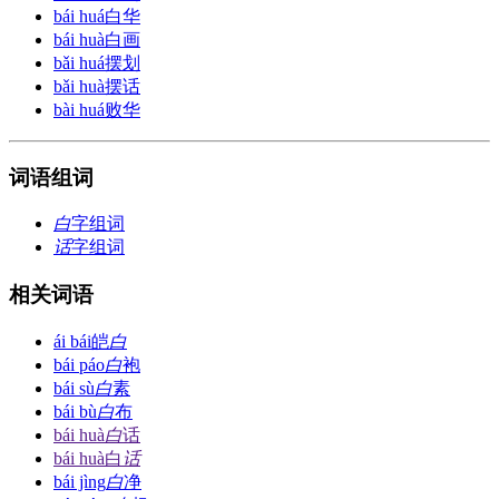
bái huá
白华
bái huà
白画
bǎi huá
摆划
bǎi huà
摆话
bài huá
败华
词语组词
白
字组词
话
字组词
相关词语
ái bái
皑
白
bái páo
白
袍
bái sù
白
素
bái bù
白
布
bái huà
白
话
bái huà
白
话
bái jìng
白
净