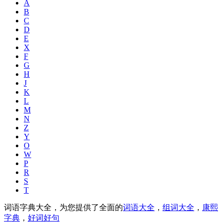
A
B
C
D
E
X
F
G
H
J
K
L
M
N
Z
Y
O
W
P
R
S
T
词语字典大全，为您提供了全面的
词语大全
，
组词大全
，
康熙
字典
，
好词好句