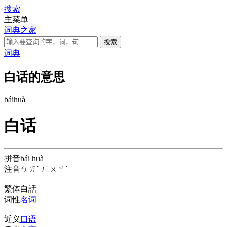
搜索
主菜单
词典之家
词典
白话的意思
bái
huà
白话
拼音
bái huà
注音
ㄅㄞˊ ㄏㄨㄚˋ
繁体
白話
词性
名词
近义
口语