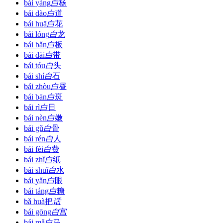
bái yáng
白
杨
bái dào
白
道
bái huā
白
花
bái lóng
白
龙
bái bǎn
白
板
bái dài
白
带
bái tóu
白
头
bái shí
白
石
bái zhòu
白
昼
bái bān
白
斑
bái rì
白
日
bái nèn
白
嫩
bái gǔ
白
骨
bái rén
白
人
bái fèi
白
费
bái zhǐ
白
纸
bái shuǐ
白
水
bái yǎn
白
眼
bái táng
白
糖
bǎ huà
把
话
bái gōng
白
宫
bái mǎ
白
马