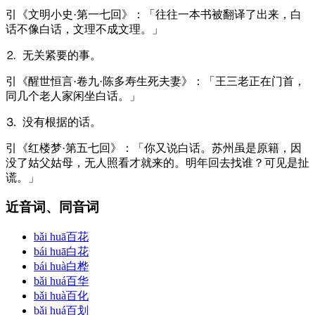
引
《文明小史·第一七回》：「往往一本书被翻译了出来，白
话不像白话，文理不成文理。」
⒉ 无关紧要的事。
引
《醒世恒言·卷九·陈多寿生死夫妻》：「王三老正在门首，
同几个老人家闲坐白话。」
⒊ 没有根据的话。
引
《红楼梦·第五七回》：「你又说白话。苏州虽是原籍，因
没了姑父姑母，无人照看才就来的。明年回去找谁？可见是扯
谎。」
近音词、同音词
bǎi huā
百花
bái huā
白花
bái huà
白桦
bǎi huá
百华
bǎi huà
百化
bǎi huá
百划