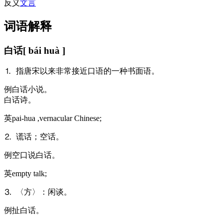
反义
文言
词语解释
白话
[ bái huà ]
⒈ 指唐宋以来非常接近口语的一种书面语。
例
白话小说。
白话诗。
英
pai-hua ,vernacular Chinese;
⒉ 谎话；空话。
例
空口说白话。
英
empty talk;
⒊ 〈方〉：闲谈。
例
扯白话。