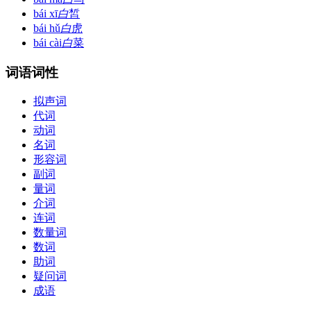
bái xī
白
皙
bái hǔ
白
虎
bái cài
白
菜
词语词性
拟声词
代词
动词
名词
形容词
副词
量词
介词
连词
数量词
数词
助词
疑问词
成语