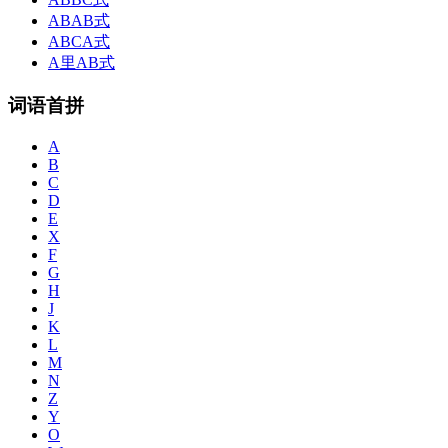
ABAB式
ABCA式
A里AB式
词语首拼
A
B
C
D
E
X
F
G
H
J
K
L
M
N
Z
Y
O