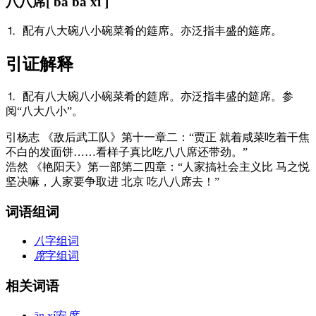
八八席
[ bā bā xí ]
⒈ 配有八大碗八小碗菜肴的筵席。亦泛指丰盛的筵席。
引证解释
⒈ 配有八大碗八小碗菜肴的筵席。亦泛指丰盛的筵席。参
阅“八大八小”。
引
杨志 《敌后武工队》第十一章二：“贾正 就着咸菜吃着干焦
不白的发面饼……看样子真比吃八八席还带劲。”
浩然 《艳阳天》第一部第二四章：“人家搞社会主义比 马之悦
坚决嘛，人家要争取进 北京 吃八八席去！”
词语组词
八
字组词
席
字组词
相关词语
ān xí
安
席