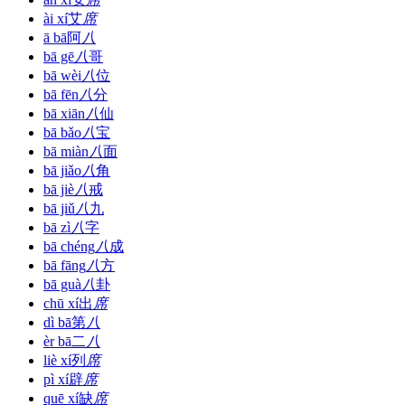
ài xí
艾
席
ā bā
阿
八
bā gē
八
哥
bā wèi
八
位
bā fēn
八
分
bā xiān
八
仙
bā bǎo
八
宝
bā miàn
八
面
bā jiǎo
八
角
bā jiè
八
戒
bā jiǔ
八
九
bā zì
八
字
bā chéng
八
成
bā fāng
八
方
bā guà
八
卦
chū xí
出
席
dì bā
第
八
èr bā
二
八
liè xí
列
席
pì xí
辟
席
quē xí
缺
席