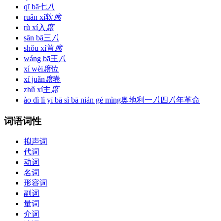
qī bā
七
八
ruǎn xí
软
席
rù xí
入
席
sān bā
三
八
shǒu xí
首
席
wáng bā
王
八
xí wèi
席
位
xí juǎn
席
卷
zhǔ xí
主
席
ào dì lì yī bā sì bā nián gé mìng
奥地利一
八
四
八
年革命
词语词性
拟声词
代词
动词
名词
形容词
副词
量词
介词