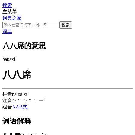
搜索
主菜单
词典之家
词典
八八席的意思
bā
bā
xí
八八席
拼音
bā bā xí
注音
ㄅㄚ ㄅㄚ ㄒ一ˊ
组合
AAB式
词语解释