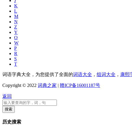
J
K
L
M
N
Z
Y
O
W
P
R
S
T
词语字典大全，为您提供了全面的
词语大全
，
组词大全
，
康熙
Copyright © 2022
词典之家
|
赣ICP备16001187号
返回
历史搜索