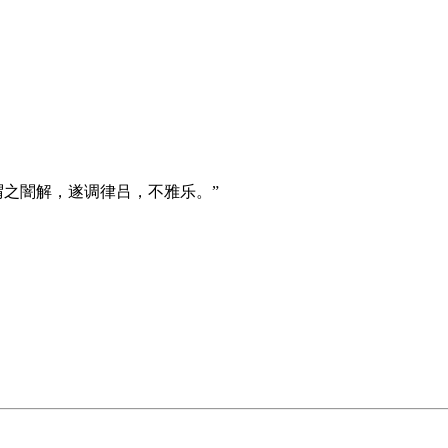
论谓之闇解，遂调律吕，不雅乐。”