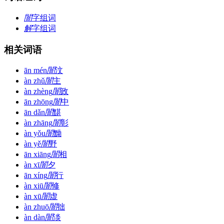
闇
字组词
解
字组词
相关词语
ān mén
闇
汶
àn zhǔ
闇
主
àn zhèng
闇
政
ān zhōng
闇
中
ān dǎn
闇
黮
àn zhāng
闇
彰
àn yǒu
闇
黝
àn yě
闇
野
ān xiāng
闇
相
àn xī
闇
夕
ān xíng
闇
行
àn xiū
闇
修
àn xū
闇
虚
àn zhuō
闇
拙
àn dàn
闇
淡