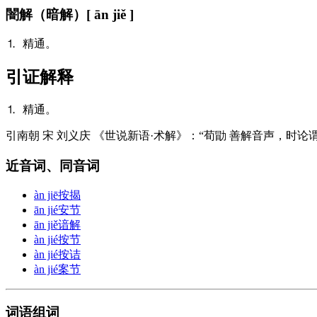
闇解（暗解）
[ ān jiě ]
⒈ 精通。
引证解释
⒈ 精通。
引
南朝 宋 刘义庆 《世说新语·术解》：“荀勖 善解音声，时
近音词、同音词
àn jiē
按揭
ān jié
安节
ān jiě
谙解
àn jié
按节
àn jié
按诘
àn jié
案节
词语组词