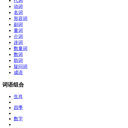
代词
动词
名词
形容词
副词
量词
介词
连词
数量词
数词
助词
疑问词
成语
词语组合
生肖
四季
数字