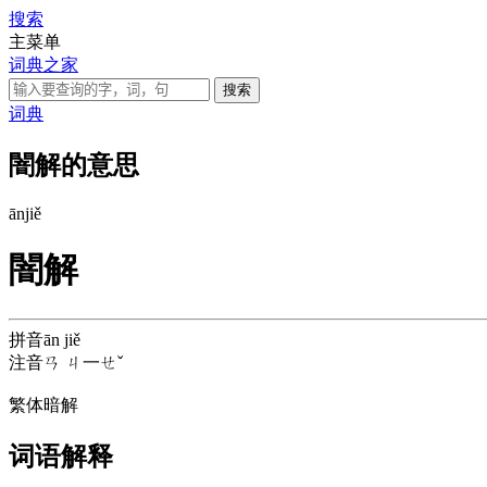
搜索
主菜单
词典之家
词典
闇解的意思
ān
jiě
闇解
拼音
ān jiě
注音
ㄢ ㄐ一ㄝˇ
繁体
暗解
词语解释