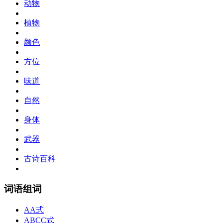
动物
植物
颜色
方位
味道
自然
身体
武器
古诗百科
词语组词
AA式
ABCC式