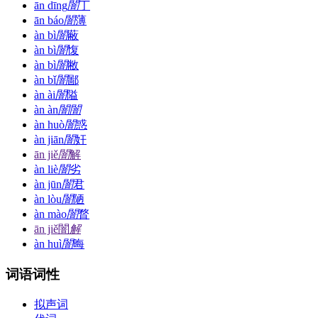
ān dīng
闇
丁
ān báo
闇
薄
àn bì
闇
蔽
àn bì
闇
愎
àn bì
闇
敝
àn bǐ
闇
鄙
àn ài
闇
隘
àn àn
闇
闇
àn huò
闇
惑
àn jiān
闇
奸
ān jiě
闇
解
àn liè
闇
劣
àn jūn
闇
君
àn lòu
闇
陋
àn mào
闇
瞀
ān jiě
闇
解
àn huì
闇
晦
词语词性
拟声词