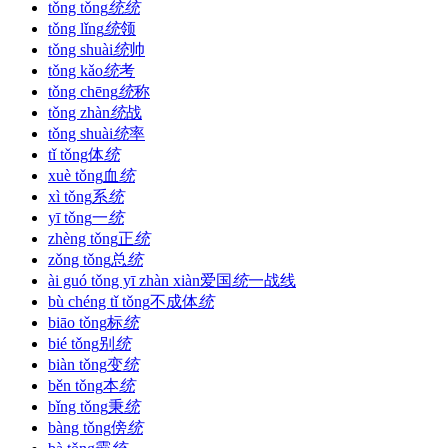
tǒng tǒng
统
统
tǒng lǐng
统
领
tǒng shuài
统
帅
tǒng kǎo
统
考
tǒng chēng
统
称
tǒng zhàn
统
战
tǒng shuài
统
率
tǐ tǒng
体
统
xuè tǒng
血
统
xì tǒng
系
统
yī tǒng
一
统
zhèng tǒng
正
统
zǒng tǒng
总
统
ài guó tǒng yī zhàn xiàn
爱国
统
一战线
bù chéng tǐ tǒng
不成体
统
biāo tǒng
标
统
bié tǒng
别
统
biàn tǒng
变
统
běn tǒng
本
统
bǐng tǒng
秉
统
bàng tǒng
傍
统