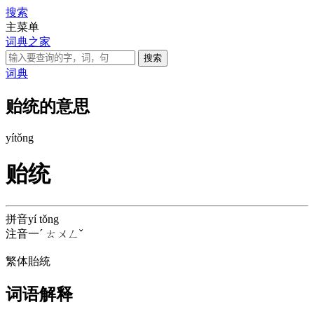
搜索
主菜单
词典之家
词典
贻统的意思
yí
tǒng
贻统
拼音
yí tǒng
注音
一ˊ ㄊㄨㄥˇ
繁体
貽統
词语解释