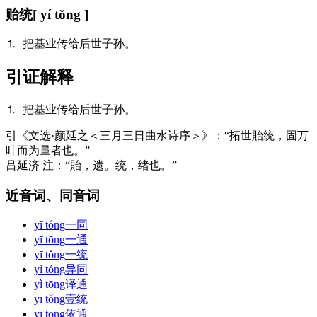
贻统
[ yí tǒng ]
⒈ 把基业传给后世子孙。
引证解释
⒈ 把基业传给后世子孙。
引
《文选·颜延之＜三月三日曲水诗序＞》：“拓世貽统，固万
叶而为量者也。”
吕延济 注：“貽，遗。统，绪也。”
近音词、同音词
yī tóng
一同
yī tōng
一通
yī tǒng
一统
yì tóng
异同
yì tōng
译通
yī tǒng
壹统
yī tōng
依通