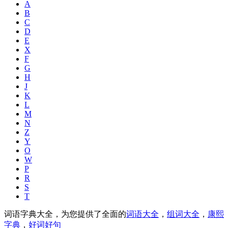
A
B
C
D
E
X
F
G
H
J
K
L
M
N
Z
Y
O
W
P
R
S
T
词语字典大全，为您提供了全面的
词语大全
，
组词大全
，
康熙
字典
，
好词好句