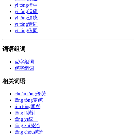
yǐ tóng
椅桐
yí tòng
遗痛
yí tǒng
遗统
yī tóng
壹同
yí tóng
仪同
词语组词
贻
字组词
统
字组词
相关词语
chuán tǒng
传
统
lǒng tǒng
笼
统
rùn tǒng
闰
统
tǒng jì
统
计
tǒng yī
统
一
tǒng zhì
统
治
tǒng chóu
统
筹