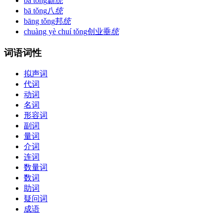
bà tǒng
霸
统
bā tǒng
八
统
bāng tǒng
邦
统
chuàng yè chuí tǒng
创业垂
统
词语词性
拟声词
代词
动词
名词
形容词
副词
量词
介词
连词
数量词
数词
助词
疑问词
成语