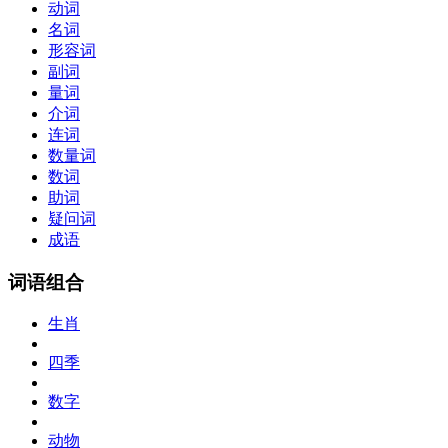
动词
名词
形容词
副词
量词
介词
连词
数量词
数词
助词
疑问词
成语
词语组合
生肖
四季
数字
动物