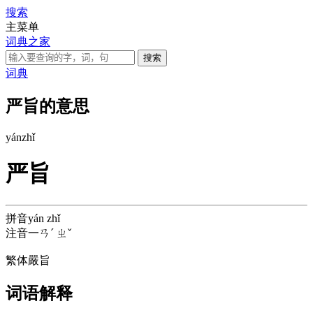
搜索
主菜单
词典之家
词典
严旨的意思
yán
zhǐ
严旨
拼音
yán zhǐ
注音
一ㄢˊ ㄓˇ
繁体
嚴旨
词语解释