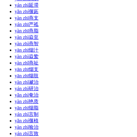
yán zhì
延滞
yǎn zhí
偃跖
yàn zhī
燕支
yán zhī
严祗
yàn zhī
燕脂
yàn zhì
焱至
yàn zhì
燕智
yān zhī
烟汁
yàn zhì
焱鸷
yàn zhǐ
燕祉
yān zhī
烟支
yān zhī
烟肢
yàn zhì
谳治
yán zhì
研治
yǎn zhì
奄治
yàn zhì
艳质
yān zhī
烟脂
yán zhì
言制
yǎn zhí
偃植
yàn zhì
验治
yán zhì
言致