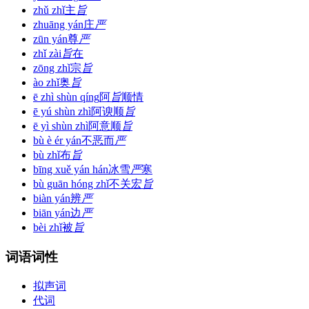
zhǔ zhǐ
主
旨
zhuāng yán
庄
严
zūn yán
尊
严
zhǐ zài
旨
在
zōng zhǐ
宗
旨
ào zhǐ
奥
旨
ē zhì shùn qíng
阿
旨
顺情
ē yú shùn zhì
阿谀顺
旨
ē yì shùn zhì
阿意顺
旨
bù è ér yán
不恶而
严
bù zhǐ
布
旨
bīng xuě yán hán
冰雪
严
寒
bù guān hóng zhǐ
不关宏
旨
biàn yán
辨
严
biān yán
边
严
bèi zhǐ
被
旨
词语词性
拟声词
代词