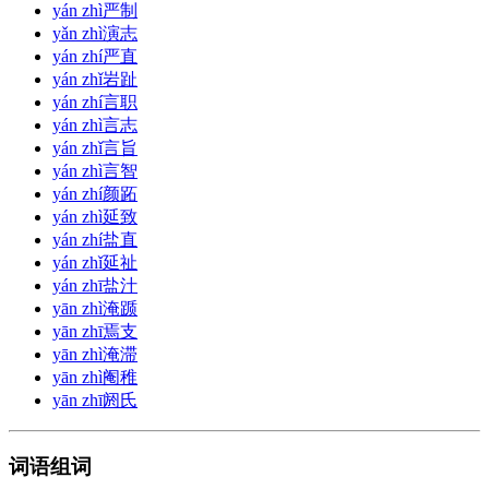
yán zhì
严制
yǎn zhì
演志
yán zhí
严直
yán zhǐ
岩趾
yán zhí
言职
yán zhì
言志
yán zhǐ
言旨
yán zhì
言智
yán zhí
颜跖
yán zhì
延致
yán zhí
盐直
yán zhǐ
延祉
yán zhī
盐汁
yān zhì
淹踬
yān zhī
焉支
yān zhì
淹滞
yān zhì
阉稚
yān zhī
阏氏
词语组词