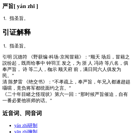
严旨
[ yán zhǐ ]
⒈ 指圣旨。
引证解释
⒈ 指圣旨。
引
明 沉德符 《野获编·科场·京闱冒籍》：“顺天 场后，冒籍之
説纷起，既而给事中 钟羽王 发之，为 浙 人 冯诗 等八名，俱
奉严旨， 诗 等二人，枷示 顺天府 前，满日同六人俱发为
民。”
清 陈梦雷 《绝交书》：“不孝疏上，奉严旨，年兄入都遂趦趄
囁嚅，竟负将军都统面约之言。”
《二十年目睹之怪现状》第六一回：“那时候严旨催迫，自有
一番必要他班师的话。”
近音词、同音词
yán zhì
研制
yān zhì
腌制