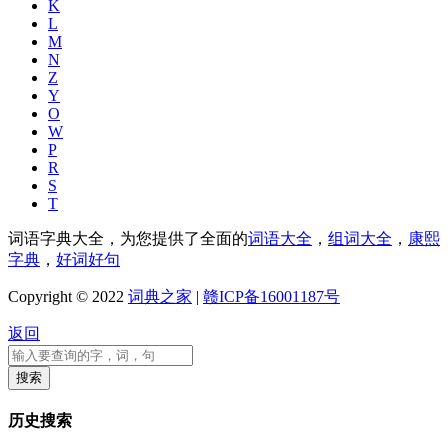
K
L
M
N
Z
Y
O
W
P
R
S
T
词语字典大全，为您提供了全面的
词语大全
，
组词大全
，
康熙
字典
，
好词好句
Copyright © 2022
词典之家
|
赣ICP备16001187号
返回
历史搜索