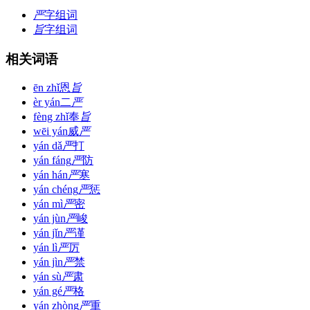
严
字组词
旨
字组词
相关词语
ēn zhǐ
恩
旨
èr yán
二
严
fèng zhǐ
奉
旨
wēi yán
威
严
yán dǎ
严
打
yán fáng
严
防
yán hán
严
寒
yán chéng
严
惩
yán mì
严
密
yán jùn
严
峻
yán jǐn
严
谨
yán lì
严
厉
yán jìn
严
禁
yán sù
严
肃
yán gé
严
格
yán zhòng
严
重