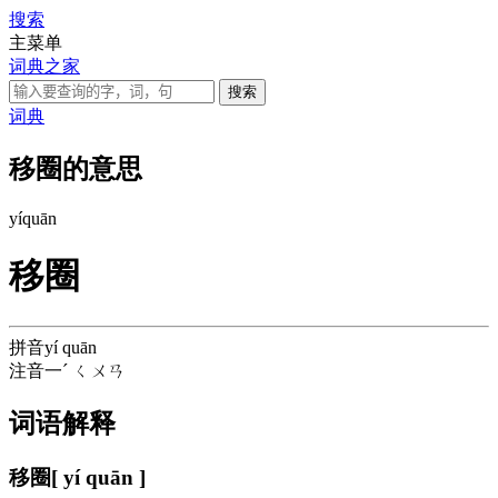
搜索
主菜单
词典之家
词典
移圈的意思
yí
quān
移圈
拼音
yí quān
注音
一ˊ ㄑㄨㄢ
词语解释
移圈
[ yí quān ]