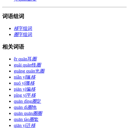
词语组词
移
字组词
圈
字组词
相关词语
ěr quān
耳
圈
guài quān
怪
圈
guāng quān
光
圈
niǎn yí
辗
移
nuó yí
挪
移
piān yí
偏
移
píng yí
平
移
quān dìng
圈
定
quān dì
圈
地
quān quān
圈
圈
quān tào
圈
套
qiān yí
迁
移