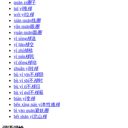
quān zi
圈
子
tuī yí
推
移
wèi yí
位
移
xiàn quān
线
圈
yǎn quān
眼
圈
yuán quān
圆
圈
yí sòng
移
送
yí jiāo
移
交
yí zhí
移
植
yí mín
移
民
yí dòng
移
动
zhuǎn yí
转
移
bù yí yīn
不
移
阴
bù yí shí
不
移
时
bù yí rì
不
移
日
bù yí guǐ
不
移
晷
biàn yí
变
移
běn xìng nán yí
本性难
移
bì yāo quān
避妖
圈
běi shān yí
北山
移