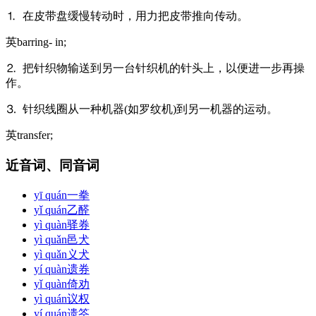
⒈ 在皮带盘缓慢转动时，用力把皮带推向传动。
英
barring- in;
⒉ 把针织物输送到另一台针织机的针头上，以便进一步再操
作。
⒊ 针织线圈从一种机器(如罗纹机)到另一机器的运动。
英
transfer;
近音词、同音词
yī quán
一拳
yǐ quán
乙醛
yì quàn
驿券
yì quǎn
邑犬
yì quǎn
义犬
yí quàn
遗券
yǐ quàn
倚劝
yì quán
议权
yí quán
遗筌