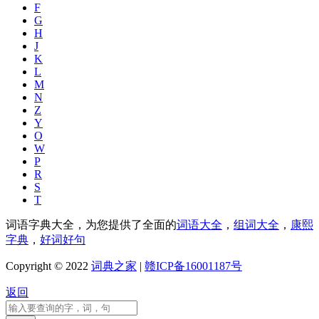
F
G
H
J
K
L
M
N
Z
Y
O
W
P
R
S
T
词语字典大全，为您提供了全面的
词语大全
，
组词大全
，
康熙
字典
，
好词好句
Copyright © 2022
词典之家
|
赣ICP备16001187号
返回