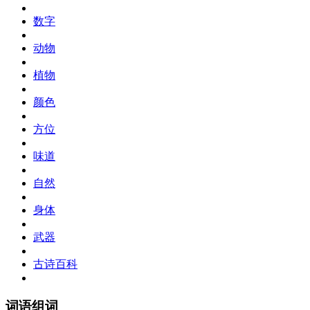
数字
动物
植物
颜色
方位
味道
自然
身体
武器
古诗百科
词语组词