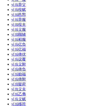
yì fù
异父
yì fù
役赋
yì fú
邑郛
yì fú
异服
yì fū
役夫
yì fú
义服
yí fǔ
颐辅
yì fú
衵服
yì fù
亿负
yì fú
亿福
yǐ fú
倚伏
yì fù
议覆
yì fù
义附
yǐ fù
倚负
yí fú
贻福
yǐ fù
倚附
yí fǔ
疑府
yì fū
义夫
yǐ fú
乙弗
yì fù
义赋
yí fú
移符