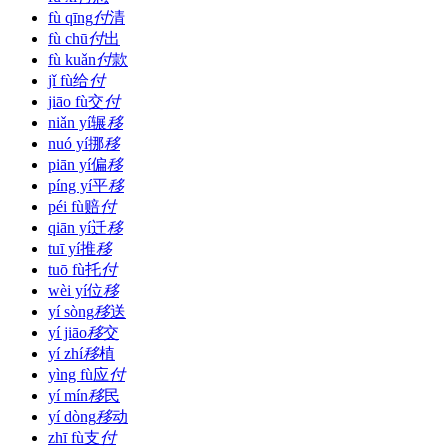
fù qīng
付
清
fù chū
付
出
fù kuǎn
付
款
jǐ fù
给
付
jiāo fù
交
付
niǎn yí
辗
移
nuó yí
挪
移
piān yí
偏
移
píng yí
平
移
péi fù
赔
付
qiān yí
迁
移
tuī yí
推
移
tuō fù
托
付
wèi yí
位
移
yí sòng
移
送
yí jiāo
移
交
yí zhí
移
植
yìng fù
应
付
yí mín
移
民
yí dòng
移
动
zhī fù
支
付