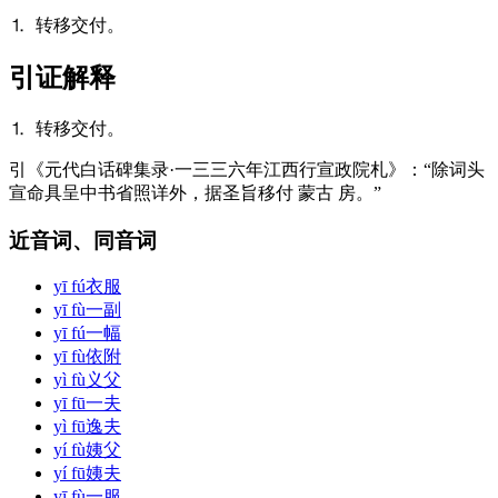
⒈ 转移交付。
引证解释
⒈ 转移交付。
引
《元代白话碑集录·一三三六年江西行宣政院札》：“除词头
宣命具呈中书省照详外，据圣旨移付 蒙古 房。”
近音词、同音词
yī fú
衣服
yī fù
一副
yī fú
一幅
yī fù
依附
yì fù
义父
yī fū
一夫
yì fū
逸夫
yí fù
姨父
yí fū
姨夫
yī fù
一服