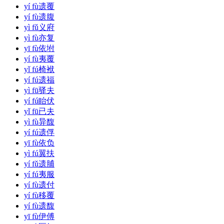
yí fù
遗覆
yí fù
遗腹
yì fǔ
义府
yì fù
亦复
yī fù
依坿
yí fù
夷覆
yǐ fú
椅袱
yí fú
遗福
yì fū
驿夫
yí fú
眙伏
yǐ fū
已夫
yì fù
异馥
yí fú
遗俘
yī fù
依负
yì fú
翼扶
yí fǔ
遗脯
yí fú
夷服
yí fù
遗付
yí fù
移覆
yí fù
遗馥
yī fù
伊傅