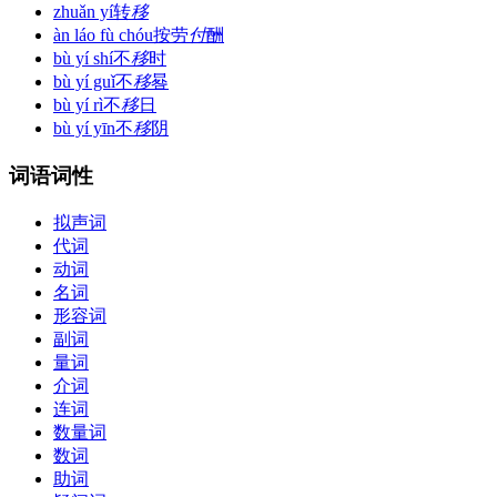
zhuǎn yí
转
移
àn láo fù chóu
按劳
付
酬
bù yí shí
不
移
时
bù yí guǐ
不
移
晷
bù yí rì
不
移
日
bù yí yīn
不
移
阴
词语词性
拟声词
代词
动词
名词
形容词
副词
量词
介词
连词
数量词
数词
助词