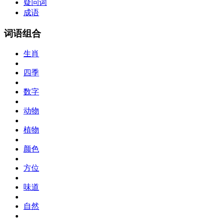
疑问词
成语
词语组合
生肖
四季
数字
动物
植物
颜色
方位
味道
自然