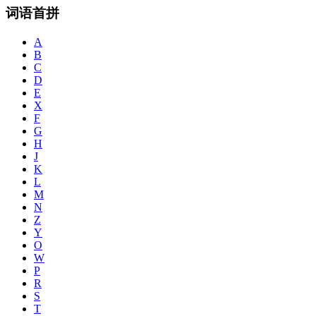
词语首拼
A
B
C
D
E
X
F
G
H
J
K
L
M
N
Z
Y
O
W
P
R
S
T