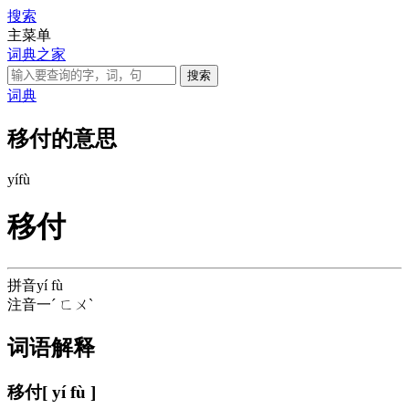
搜索
主菜单
词典之家
词典
移付的意思
yí
fù
移付
拼音
yí fù
注音
一ˊ ㄈㄨˋ
词语解释
移付
[ yí fù ]