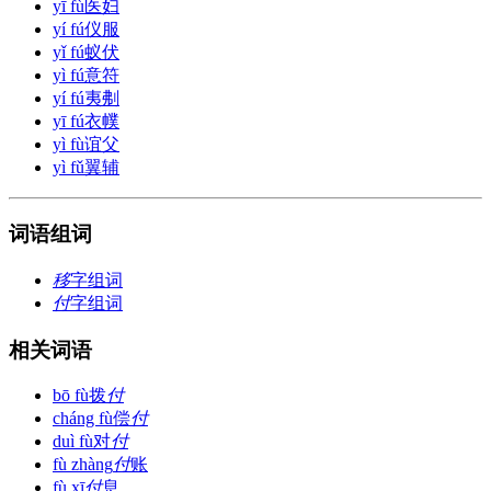
yī fù
医妇
yí fú
仪服
yǐ fú
蚁伏
yì fú
意符
yí fú
夷刜
yī fú
衣幞
yì fù
谊父
yì fǔ
翼辅
词语组词
移
字组词
付
字组词
相关词语
bō fù
拨
付
cháng fù
偿
付
duì fù
对
付
fù zhàng
付
账
fù xī
付
息