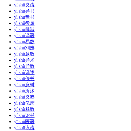
yì shū
义疏
yì shū
异书
yì shū
驿书
yì shǔ
役属
yì shū
懿淑
yì shǔ
译署
yì shù
易数
yì shú
刈熟
yì shù
意数
yì shù
异术
yì shù
异数
yì shù
译述
yì shū
佚书
yì shù
意树
yí shù
沂沭
yì shú
义塾
yì shù
亿庶
yí shù
彝数
yí shū
诒书
yī shǔ
医署
yì shū
议疏