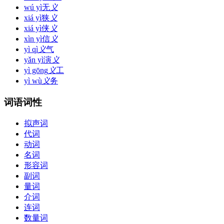
wú yì
无
义
xiá yì
狭
义
xiá yì
侠
义
xìn yì
信
义
yì qì
义
气
yǎn yì
演
义
yì gōng
义
工
yì wù
义
务
词语词性
拟声词
代词
动词
名词
形容词
副词
量词
介词
连词
数量词