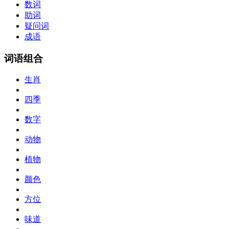
数词
助词
疑问词
成语
词语组合
生肖
四季
数字
动物
植物
颜色
方位
味道