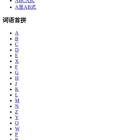
ABCA式
A里AB式
词语首拼
A
B
C
D
E
X
F
G
H
J
K
L
M
N
Z
Y
O
W
P
R