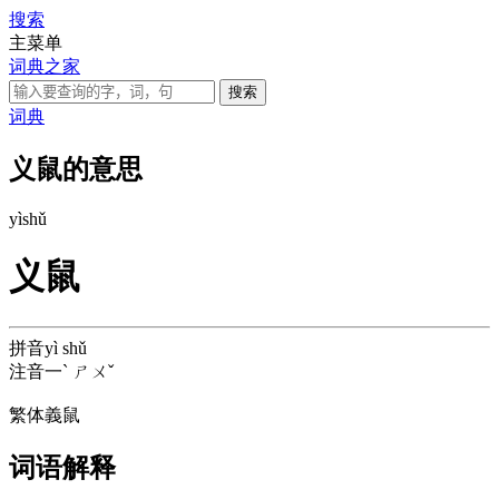
搜索
主菜单
词典之家
词典
义鼠的意思
yì
shǔ
义鼠
拼音
yì shǔ
注音
一ˋ ㄕㄨˇ
繁体
義鼠
词语解释