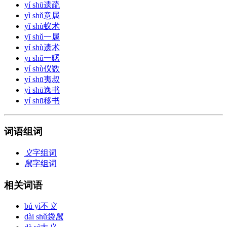
yí shū
遗疏
yì shǔ
意属
yǐ shù
蚁术
yī shǔ
一属
yí shù
遗术
yī shǔ
一曙
yí shù
仪数
yí shū
夷叔
yì shū
逸书
yí shū
移书
词语组词
义
字组词
鼠
字组词
相关词语
bú yì
不
义
dài shǔ
袋
鼠