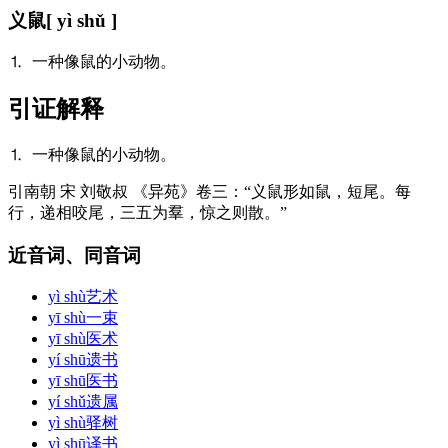
义鼠
[ yì shǔ ]
⒈ 一种像鼠的小动物。
引证解释
⒈ 一种像鼠的小动物。
引
南朝 宋 刘敬叔 《异苑》卷三：“义鼠形如鼠，短尾。每
行，递相咬尾，三五为羣，惊之则散。”
近音词、同音词
yì shù
艺术
yī shù
一束
yī shù
医术
yí shū
遗书
yī shū
医书
yí shǔ
遗属
yì shù
驿树
yì shū
译书