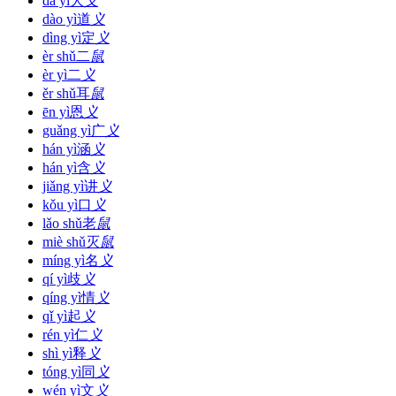
dà yì
大
义
dào yì
道
义
dìng yì
定
义
èr shǔ
二
鼠
èr yì
二
义
ěr shǔ
耳
鼠
ēn yì
恩
义
guǎng yì
广
义
hán yì
涵
义
hán yì
含
义
jiǎng yì
讲
义
kǒu yì
口
义
lǎo shǔ
老
鼠
miè shǔ
灭
鼠
míng yì
名
义
qí yì
歧
义
qíng yì
情
义
qǐ yì
起
义
rén yì
仁
义
shì yì
释
义
tóng yì
同
义
wén yì
文
义