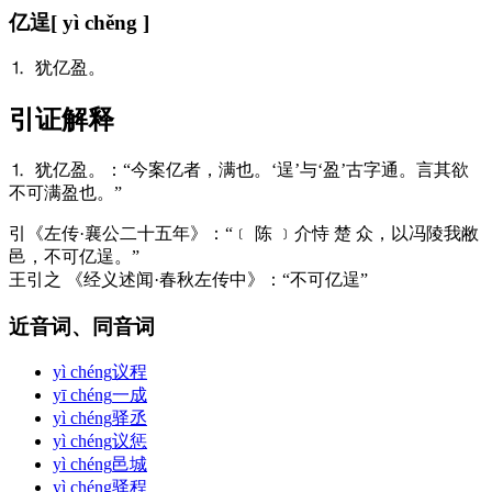
亿逞
[ yì chěng ]
⒈ 犹亿盈。
引证解释
⒈ 犹亿盈。：“今案亿者，满也。‘逞’与‘盈’古字通。言其欲
不可满盈也。”
引
《左传·襄公二十五年》：“﹝ 陈 ﹞介恃 楚 众，以冯陵我敝
邑，不可亿逞。”
王引之 《经义述闻·春秋左传中》：“不可亿逞”
近音词、同音词
yì chéng
议程
yī chéng
一成
yì chéng
驿丞
yì chéng
议惩
yì chéng
邑城
yì chéng
驿程