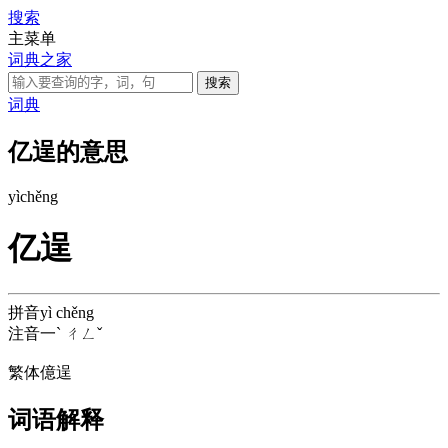
搜索
主菜单
词典之家
词典
亿逞的意思
yì
chěng
亿逞
拼音
yì chěng
注音
一ˋ ㄔㄥˇ
繁体
億逞
词语解释