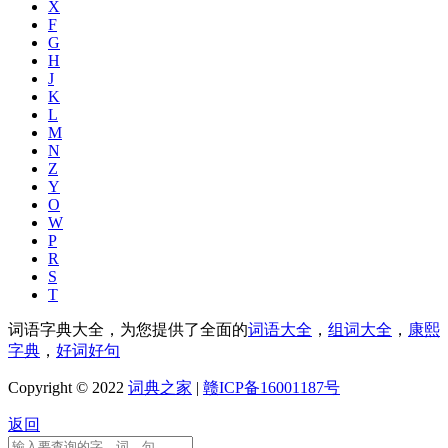
X
F
G
H
J
K
L
M
N
Z
Y
O
W
P
R
S
T
词语字典大全，为您提供了全面的
词语大全
，
组词大全
，
康熙
字典
，
好词好句
Copyright © 2022
词典之家
|
赣ICP备16001187号
返回