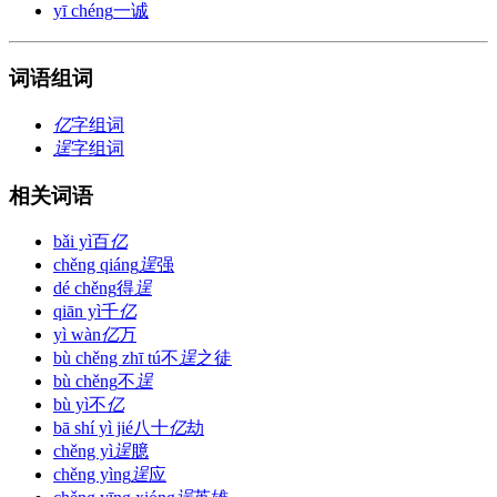
yī chéng
一诚
词语组词
亿
字组词
逞
字组词
相关词语
bǎi yì
百
亿
chěng qiáng
逞
强
dé chěng
得
逞
qiān yì
千
亿
yì wàn
亿
万
bù chěng zhī tú
不
逞
之徒
bù chěng
不
逞
bù yì
不
亿
bā shí yì jié
八十
亿
劫
chěng yì
逞
臆
chěng yìng
逞
应