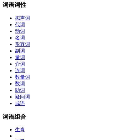
词语词性
拟声词
代词
动词
名词
形容词
副词
量词
介词
连词
数量词
数词
助词
疑问词
成语
词语组合
生肖