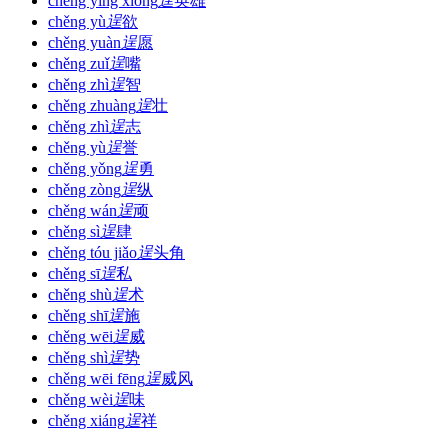
chěng yīng xióng
逞
英雄
chěng yù
逞
欲
chěng yuàn
逞
愿
chěng zuǐ
逞
嘴
chěng zhì
逞
智
chěng zhuàng
逞
壮
chěng zhì
逞
志
chěng yù
逞
誉
chěng yǒng
逞
勇
chěng zòng
逞
纵
chěng wán
逞
顽
chěng sì
逞
肆
chěng tóu jiǎo
逞
头角
chěng sī
逞
私
chěng shù
逞
术
chěng shī
逞
施
chěng wēi
逞
威
chěng shì
逞
势
chěng wēi fēng
逞
威风
chěng wèi
逞
味
chěng xiáng
逞
祥