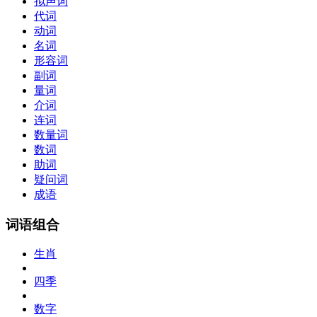
拟声词
代词
动词
名词
形容词
副词
量词
介词
连词
数量词
数词
助词
疑问词
成语
词语组合
生肖
四季
数字