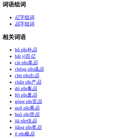
词语组词
亿
字组词
品
字组词
相关词语
bǔ pǐn
补
品
bǎi yì
百
亿
cài pǐn
菜
品
chéng pǐn
成
品
chū pǐn
出
品
chǎn pǐn
产
品
dú pǐn
毒
品
fèi pǐn
废
品
gòng pǐn
贡
品
guǒ pǐn
果
品
huò pǐn
货
品
jiā pǐn
佳
品
jiǎng pǐn
奖
品
jí pǐn
极
品