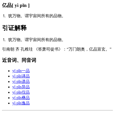
亿品
[ yì pǐn ]
⒈ 犹万物。谓宇宙间所有的品物。
引证解释
⒈ 犹万物。谓宇宙间所有的品物。
引
南朝 齐 孔稚珪 《答萧司徒书》：“万门朗奥，亿品宣玄。”
近音词、同音词
yī pǐn
一品
yì pǐn
译品
yí pǐn
遗品
yì pǐn
异品
yí pǐn
仪品
yí pǐn
彝品
yì pǐn
逸品