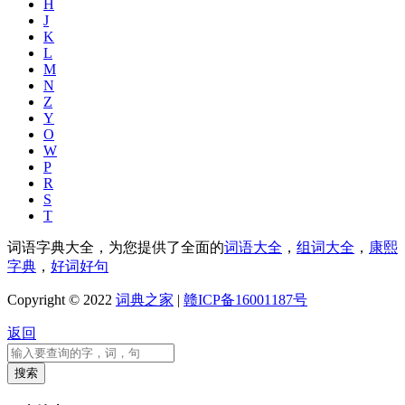
H
J
K
L
M
N
Z
Y
O
W
P
R
S
T
词语字典大全，为您提供了全面的
词语大全
，
组词大全
，
康熙
字典
，
好词好句
Copyright © 2022
词典之家
|
赣ICP备16001187号
返回