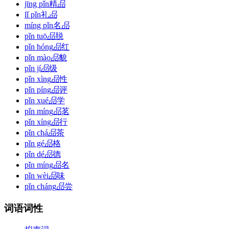
jīng pǐn
精
品
lǐ pǐn
礼
品
míng pǐn
名
品
pǐn tuō
品
脱
pǐn hóng
品
红
pǐn mào
品
貌
pǐn jí
品
级
pǐn xìng
品
性
pǐn píng
品
评
pǐn xué
品
学
pǐn míng
品
茗
pǐn xíng
品
行
pǐn chá
品
茶
pǐn gé
品
格
pǐn dé
品
德
pǐn míng
品
名
pǐn wèi
品
味
pǐn cháng
品
尝
词语词性