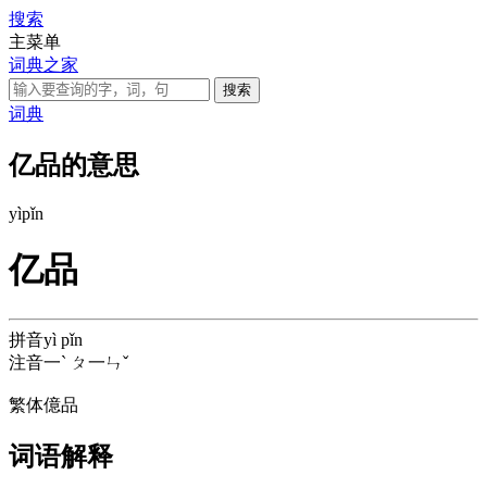
搜索
主菜单
词典之家
词典
亿品的意思
yì
pǐn
亿品
拼音
yì pǐn
注音
一ˋ ㄆ一ㄣˇ
繁体
億品
词语解释