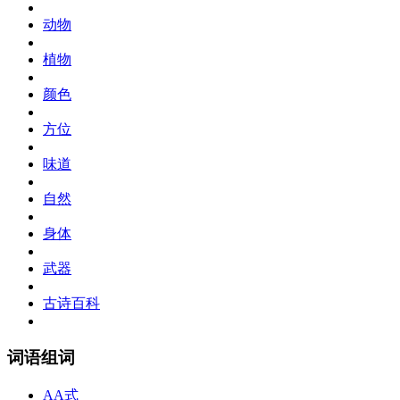
动物
植物
颜色
方位
味道
自然
身体
武器
古诗百科
词语组词
AA式