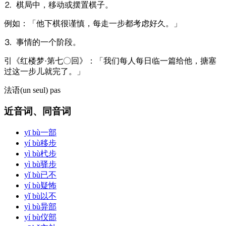
⒉ 棋局中，移动或摆置棋子。
例
如：「他下棋很谨慎，每走一步都考虑好久。」
⒊ 事情的一个阶段。
引
《红楼梦·第七〇回》：「我们每人每日临一篇给他，搪塞
过这一步儿就完了。」
法语
(un seul)​ pas
近音词、同音词
yī bù
一部
yí bù
移步
yì bù
杙步
yì bù
驿步
yǐ bù
已不
yí bù
疑怖
yǐ bù
以不
yì bù
异部
yí bù
仪部