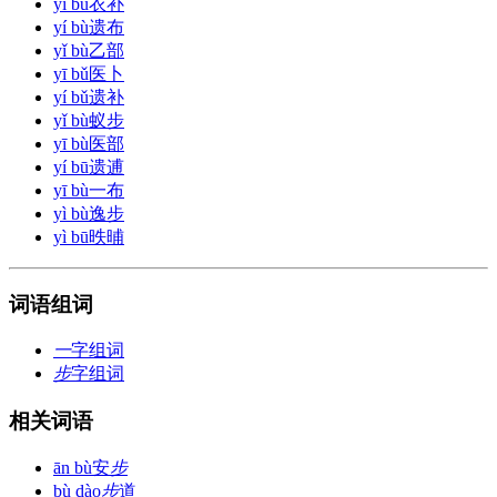
yī bǔ
衣补
yí bù
遗布
yǐ bù
乙部
yī bǔ
医卜
yí bǔ
遗补
yǐ bù
蚁步
yī bù
医部
yí bū
遗逋
yī bù
一布
yì bù
逸步
yì bū
昳晡
词语组词
一
字组词
步
字组词
相关词语
ān bù
安
步
bù dào
步
道