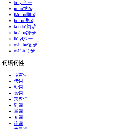
hé yī
合
一
jǔ bù
举
步
jiǎo bù
脚
步
jìn bù
进
步
kuò bù
阔
步
kuà bù
跨
步
liù yī
六
一
màn bù
慢
步
mǎ bù
马
步
词语词性
拟声词
代词
动词
名词
形容词
副词
量词
介词
连词