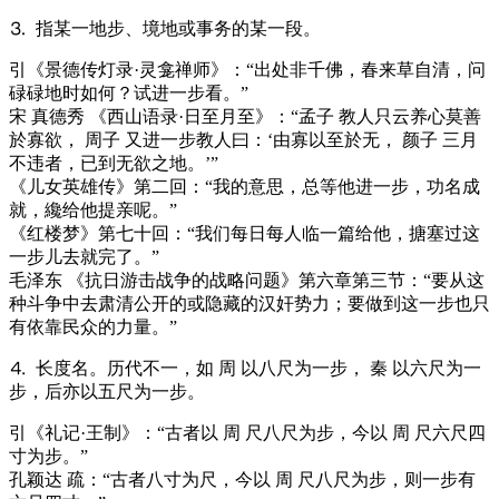
⒊ 指某一地步、境地或事务的某一段。
引
《景德传灯录·灵龛禅师》：“出处非千佛，春来草自清，问
碌碌地时如何？试进一步看。”
宋 真德秀 《西山语录·日至月至》：“孟子 教人只云养心莫善
於寡欲， 周子 又进一步教人曰：‘由寡以至於无， 颜子 三月
不违者，已到无欲之地。’”
《儿女英雄传》第二回：“我的意思，总等他进一步，功名成
就，纔给他提亲呢。”
《红楼梦》第七十回：“我们每日每人临一篇给他，搪塞过这
一步儿去就完了。”
毛泽东 《抗日游击战争的战略问题》第六章第三节：“要从这
种斗争中去肃清公开的或隐藏的汉奸势力；要做到这一步也只
有依靠民众的力量。”
⒋ 长度名。历代不一，如 周 以八尺为一步， 秦 以六尺为一
步，后亦以五尺为一步。
引
《礼记·王制》：“古者以 周 尺八尺为步，今以 周 尺六尺四
寸为步。”
孔颖达 疏：“古者八寸为尺，今以 周 尺八尺为步，则一步有