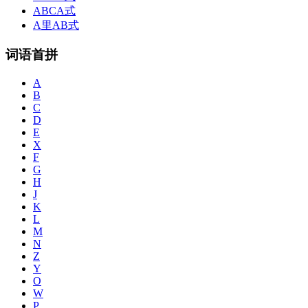
ABCA式
A里AB式
词语首拼
A
B
C
D
E
X
F
G
H
J
K
L
M
N
Z
Y
O
W
P