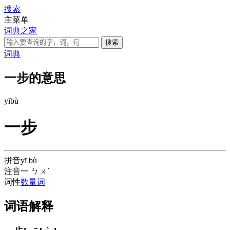
搜索
主菜单
词典之家
词典
一步的意思
yī
bù
一步
拼音
yī bù
注音
一 ㄅㄨˋ
词性
数量词
词语解释