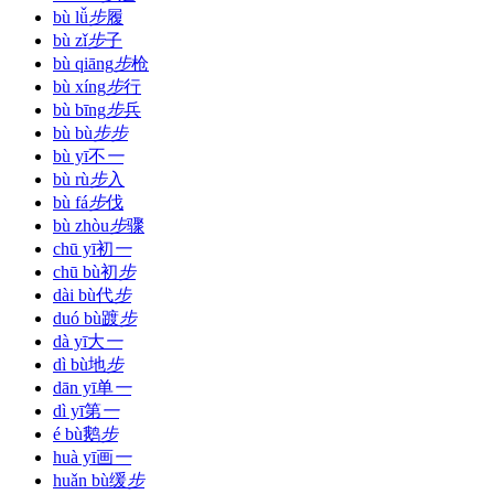
bù lǚ
步
履
bù zǐ
步
子
bù qiāng
步
枪
bù xíng
步
行
bù bīng
步
兵
bù bù
步
步
bù yī
不
一
bù rù
步
入
bù fá
步
伐
bù zhòu
步
骤
chū yī
初
一
chū bù
初
步
dài bù
代
步
duó bù
踱
步
dà yī
大
一
dì bù
地
步
dān yī
单
一
dì yī
第
一
é bù
鹅
步
huà yī
画
一
huǎn bù
缓
步