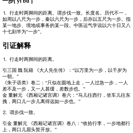
一步
[ yī bù ]
⒈ 行走时两脚间的距离。谓步伐一致。长度名。历代不一，
如周以八尺为一步，秦以六尺为一步，后亦以五尺为一步。指
某一地步、境地或事务的某一段。中医运气学说以六十日又八
十七刻半为“一步”。
引证解释
⒈ 行走时两脚间的距离。
引
三国 魏 阮籍 《大人先生传》：“以万里为一步，以千岁为
一朝。”
《朱子语类》卷二：“只似在圆地上走，一人过急一步，一人
差不及一步，又一人甚缓，差数步也。”
金 董解元 《西厢记诸宫调》卷六：“马儿往西行，坐车儿往东
拽，两口儿一步儿离得远如一步也。”
⒉ 谓步伐一致。
引
金 董解元 《西厢记诸宫调》卷八：“收拾行李，一步地都行
上，两口儿眉头暂开放。”