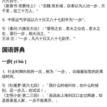
六尺四寸。”
《新唐书·突厥传上》：“后魏 筑长城，议者以为人治一步，方
千里，役三十万人。”
⒌ 中医运气学说以六十日又八十七刻半为“一步”。
引
《素问·六微旨大论》：“显明之右，君火之位也，君火之
右，退行一步，相火治之。”
王冰 注：“一步，凡六十日又八十七刻半。”
国语辞典
一步
[ yī bù ]
⒈ 行走时脚向前跨一次，称为「一步」。比喻极短暂的距离
或时间。
引
《红楼梦·第六七回》：「我什么时候叫你，你什么时候
到。迟一步儿，你试试！」
《文明小史·第二三回》：「虽说由上海到汉口走过两趟，却
是跟著老人家，一步不敢离开。」